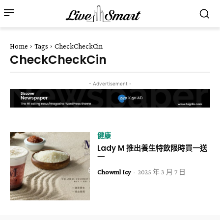
Home
Tags
CheckCheckCin
CheckCheckCin
- Advertisement -
健康
Lady M 推出養生特飲限時買一送
一
Chowml Icy
-
2025 年 3 月 7 日