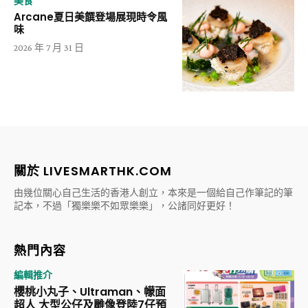
美食
Arcane夏日美饌登場展現時令風
味
2026 年 7 月 31 日
關於 LIVESMARTHK.COM
由幾位關心自己生活的香港人創立，本來是一個給自己作筆記的筆
記本，不過「獨樂樂不如眾樂樂」，公諸同好更好！
熱門內容
編輯推介
櫻桃小丸子、Ultraman、幪面
超人 大型公仔及雕像登陸7仔預