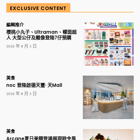
EXCLUSIVE CONTENT
編輯推介
櫻桃小丸子、Ultraman、幪面超
人 大型公仔及雕像登陸7仔預購
2026 年 8 月 5 日
美食
noc 登陸啟德天璽· 天Mall
2026 年 8 月 3 日
美食
Arcane夏日美饌登場展現時令風