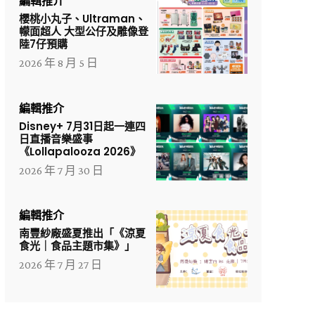
編輯推介
櫻桃小丸子、Ultraman、
幪面超人 大型公仔及雕像登
陸7仔預購
2026 年 8 月 5 日
編輯推介
Disney+ 7月31日起一連四
日直播音樂盛事
《Lollapalooza 2026》
2026 年 7 月 30 日
編輯推介
南豐紗廠盛夏推出「《涼夏
食光｜食品主題市集》」
2026 年 7 月 27 日