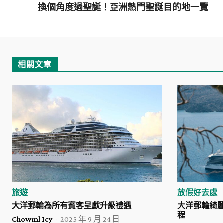
換個角度過聖誕！亞洲熱門聖誕目的地一覽
相關文章
旅遊
放假好去處
大洋郵輪為所有賓客呈獻升級禮遇
大洋郵輪綺
程
Chowml Icy
-
2025 年 9 月 24 日