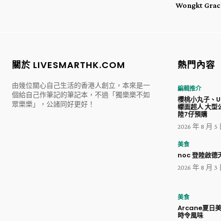
Wongkt Grac
關於 LIVESMARTHK.COM
熱門內容
由幾位關心自己生活的香港人創立，本來是一
編輯推介
個給自己作筆記的筆記本，不過「獨樂樂不如
櫻桃小丸子、Ul
眾樂樂」，公諸同好更好！
幪面超人 大型
陸7仔預購
2026 年 8 月 5
美食
noc 登陸啟德天
2026 年 8 月 3
美食
Arcane夏日
時令風味