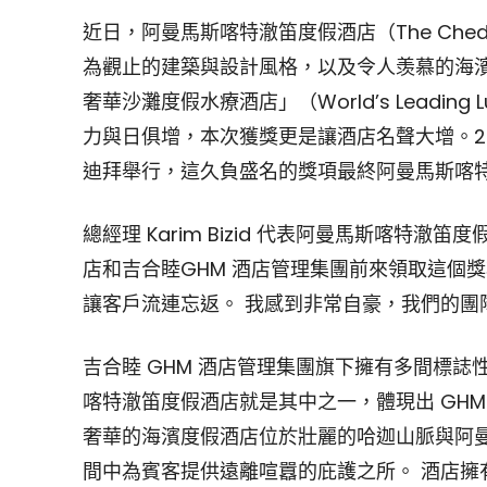
近日，阿曼馬斯喀特澈笛度假酒店（The Chedi
為觀止的建築與設計風格，以及令人羡慕的海濱位
奢華沙灘度假水療酒店」（World’s Leading Lu
力與日俱增，本次獲獎更是讓酒店名聲大增。2
迪拜舉行，這久負盛名的獎項最終阿曼馬斯喀
總經理 Karim Bizid 代表阿曼馬斯喀特
店和吉合睦GHM 酒店管理集團前來領取這個
讓客戶流連忘返。 我感到非常自豪，我們的團
吉合睦 GHM 酒店管理集團旗下擁有多間標誌
喀特澈笛度假酒店就是其中之一，體現出 GHM
奢華的海濱度假酒店位於壯麗的哈迦山脈與阿曼
間中為賓客提供遠離喧囂的庇護之所。 酒店擁有