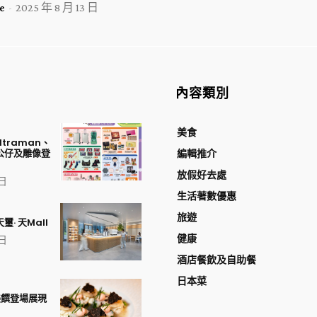
e
-
2025 年 8 月 13 日
內容類別
美食
traman、
公仔及雕像登
編輯推介
放假好去處
 日
生活著數優惠
旅遊
璽· 天Mall
健康
 日
酒店餐飲及自助餐
日本菜
美饌登場展現