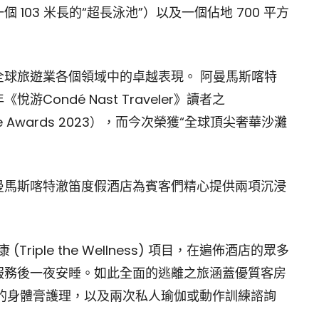
103 米長的“超長泳池”）以及一個佔地 700 平方
球旅遊業各個領域中的卓越表現。 阿曼馬斯喀特
Condé Nast Traveler》讀者之
 Choice Awards 2023），而今次榮獲“全球頂尖奢華沙灘
曼馬斯喀特澈笛度假酒店為賓客們精心提供兩項沉浸
ple the Wellness)
項目，在遍佈酒店的眾多
服務後一夜安睡。如此全面的逃離之旅涵蓋優質客房
的身體膏護理，以及兩次私人瑜伽或動作訓練諮詢