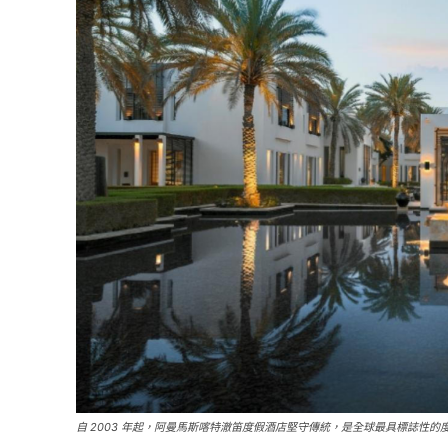
自 2003 年起，阿曼馬斯喀特澈笛度假酒店堅守傳統，是全球最具標誌性的