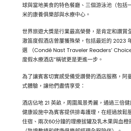
球與當地美食的特色餐廳、三個游泳池（包括一個 
米的康養俱樂部與水療中心。
世界旅遊大獎是行業最高榮譽，是肯定和讚賞全
澈笛度假酒店曾屢獲殊榮，包括最近的 2023 年《悅游
選 （Condé Nast Traveler Readers’
度假水療酒店”稱號更是更進一步。
為了讓賓客切實感受備受讚譽的酒店服務，阿
式體驗，讓他們盡情享受：
酒店佔地 21 英畝，周圍風景秀麗，通過三倍健康 (Tri
健康設施中為賓客提供排毒護理，在經過放鬆
住宿、兩次60分鐘的理療拔罐及乳木果與血橙
（執證教練和健康俱樂部經理全程陪伴）。