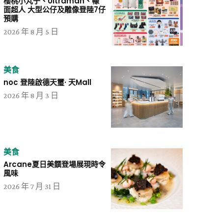
櫻桃小丸子、Ultraman、幪
面超人 大型公仔及雕像登陸7仔
預購
2026 年 8 月 5 日
美食
noc 登陸啟德天璽· 天Mall
2026 年 8 月 3 日
美食
Arcane夏日美饌登場展現時令
風味
2026 年 7 月 31 日