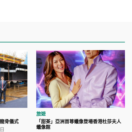
旅遊
龍骨儀式
「甜茶」亞洲首尊蠟像登場香港杜莎夫人
蠟像館
 日