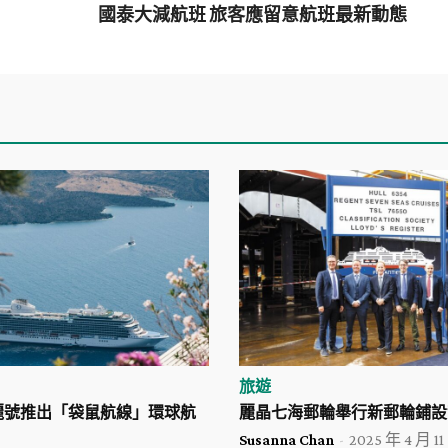
國泰大減航班 旅客應留意航班最新動態
旅遊
麗號推出「袋鼠航線」環球航
麗晶七海郵輪舉行新郵輪鋪設
Susanna Chan
-
2025 年 4 月 11