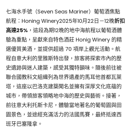
七海水手號（Seven Seas Mariner）葡萄酒焦點
航程：Honing Winery2025年10月22日－12晚
折扣
高達25%
，這段為期12晚的地中海航程以葡萄酒體
驗為重點，呈獻來自特色酒莊 Honig Winery 的精
選優質美酒，並提供超過 70 項岸上觀光活動。航
程自意大利的里雅斯特出發，旅客將探索市內的歷
史遺跡與迷人建築，感受其獨特韻味。隨後前往被
聯合國教科文組織列為世界遺產的馬耳他首都瓦萊
塔，這座以巴洛克建築聞名並擁有深厚文化底蘊的
城市，帶領旅客領略地中海的歷史與藝術。接著，
前往意大利托斯卡尼，體驗當地著名的葡萄園與田
園景色，並途經充滿活力的法國馬賽，最終抵達西
班牙巴塞隆拿。