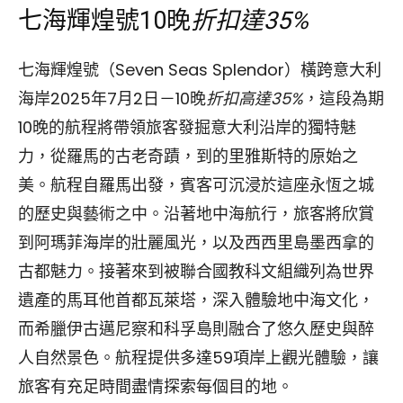
七海輝煌號10晚
折扣達35%
七海輝煌號（Seven Seas Splendor）橫跨意大利
海岸2025年7月2日－10晚
折扣高達35%
，這段為期
10晚的航程將帶領旅客發掘意大利沿岸的獨特魅
力，從羅馬的古老奇蹟，到的里雅斯特的原始之
美。航程自羅馬出發，賓客可沉浸於這座永恆之城
的歷史與藝術之中。沿著地中海航行，旅客將欣賞
到阿瑪菲海岸的壯麗風光，以及西西里島墨西拿的
古都魅力。接著來到被聯合國教科文組織列為世界
遺產的馬耳他首都瓦萊塔，深入體驗地中海文化，
而希臘伊古邁尼察和科孚島則融合了悠久歷史與醉
人自然景色。航程提供多達59項岸上觀光體驗，讓
旅客有充足時間盡情探索每個目的地。