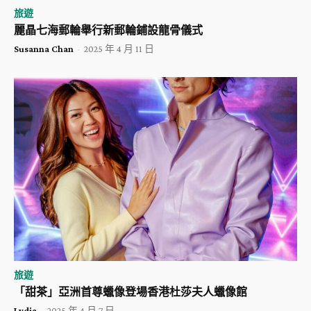
旅遊
麗晶七海郵輪舉行新郵輪鋪設龍骨儀式
Susanna Chan
-
2025 年 4 月 11 日
旅遊
「甜茶」亞洲首尊蠟像登場香港杜莎夫人蠟像館
Lydia
-
2025 年 4 月 7 日