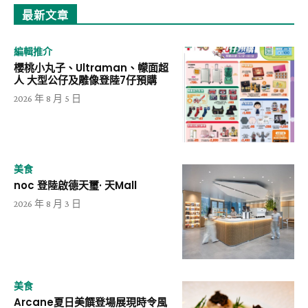
最新文章
編輯推介
櫻桃小丸子、Ultraman、幪面超
人 大型公仔及雕像登陸7仔預購
2026 年 8 月 5 日
美食
noc 登陸啟德天璽· 天Mall
2026 年 8 月 3 日
美食
Arcane夏日美饌登場展現時令風