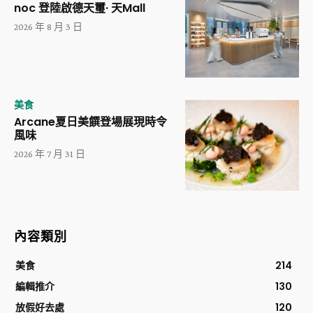
noc 登陸啟德天璽· 天Mall
2026 年 8 月 3 日
美食
Arcane夏日美饌登場展現時令
風味
2026 年 7 月 31 日
內容類別
美食
214
編輯推介
130
放假好去處
120