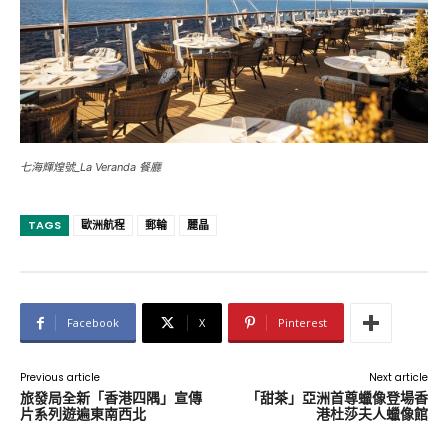
七海輝煌號_La Veranda 餐廳
TAGS
歐洲航程
郵輪
麗晶
Facebook
X
Pinterest
Previous article
Next article
旅發局全新「香港四隅」宣傳
「甜茶」亞洲首尊蠟像登場香
片系列遊遍東南西北
港杜莎夫人蠟像館