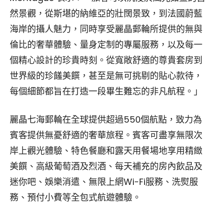
然景觀，從斯堪的納維亞的壯闊景致，到法國蔚藍
海岸的攝人魅力，同時享受麗晶郵輪所提供的無與
倫比的奢華體驗、量身定制的專屬服務，以及每一
個精心設計的珍貴時刻。從寬敞舒適的尊貴套房到
世界級的珍饈美饌，甚至是無可挑剔的貼心款待，
每個細節都旨在打造一段畢生難忘的非凡航程。」
麗晶七海郵輪在全球提供超過550個航點，致力為
賓客提供無憂舒適的奢華旅程。賓客可盡享無限次
岸上觀光體驗、特色餐廳和露天用餐場地享用精緻
美饌、高級葡萄酒及烈酒、每天補充的房內飲品及
迷你吧、娛樂消遣、無限上網Wi-Fi服務、洗熨服
務、預付小費等全包式航遊體驗。