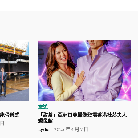
旅遊
龍骨儀式
「甜茶」亞洲首尊蠟像登場香港杜莎夫人
蠟像館
 日
Lydia
-
2025 年 4 月 7 日