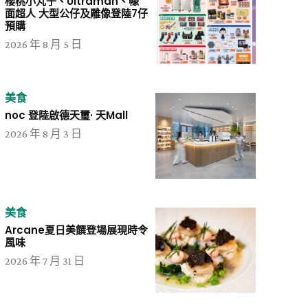
櫻桃小丸子、Ultraman、幪
面超人 大型公仔及雕像登陸7仔
預購
2026 年 8 月 5 日
美食
noc 登陸啟德天璽· 天Mall
2026 年 8 月 3 日
美食
Arcane夏日美饌登場展現時令
風味
2026 年 7 月 31 日