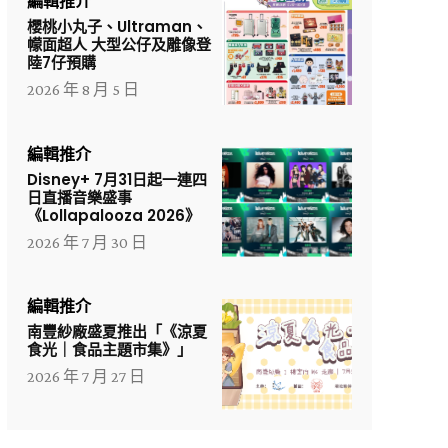
編輯推介
櫻桃小丸子、Ultraman、
幪面超人 大型公仔及雕像登
陸7仔預購
2026 年 8 月 5 日
編輯推介
Disney+ 7月31日起一連四
日直播音樂盛事
《Lollapalooza 2026》
2026 年 7 月 30 日
編輯推介
南豐紗廠盛夏推出「《涼夏
食光｜食品主題市集》」
2026 年 7 月 27 日