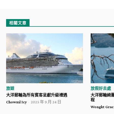
相關文章
旅遊
放假好去處
大洋郵輪為所有賓客呈獻升級禮遇
大洋郵輪綺
程
Chowml Icy
-
2025 年 9 月 24 日
Wongkt Grac