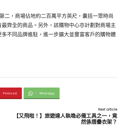
中排名第二，商場佔地約二百萬平方英尺，囊括一眾時尚
有最齊全的商品。另外，該購物中心亦計劃對商場主
更多不同品牌進駐，進一步擴大並豐富客戶的購物體
Pinterest
WhatsApp
Next article
【又飛啦！】旅遊達人執喼必備工具之一，竟
然係摺疊衣架？