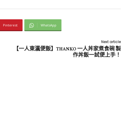
Pinterest
WhatsApp
Next article
【一人東瀛便飯】THANKO 一人丼家煮食碗 製
作丼飯一試便上手！