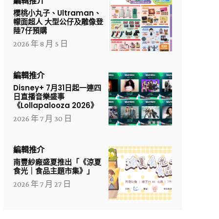
編輯推介
櫻桃小丸子、Ultraman、
幪面超人 大型公仔及雕像登
陸7仔預購
2026 年 8 月 5 日
編輯推介
Disney+ 7月31日起一連四
日直播音樂盛事
《Lollapalooza 2026》
2026 年 7 月 30 日
編輯推介
南豐紗廠盛夏推出「《涼夏
食光｜食品主題市集》」
2026 年 7 月 27 日