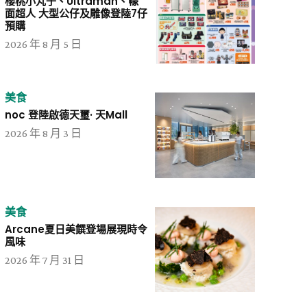
櫻桃小丸子、Ultraman、幪
面超人 大型公仔及雕像登陸7仔
預購
2026 年 8 月 5 日
美食
noc 登陸啟德天璽· 天Mall
2026 年 8 月 3 日
美食
Arcane夏日美饌登場展現時令
風味
2026 年 7 月 31 日