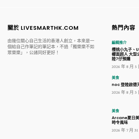
關於 LIVESMARTHK.COM
熱門內容
由幾位關心自己生活的香港人創立，本來是一
編輯推介
個給自己作筆記的筆記本，不過「獨樂樂不如
櫻桃小丸子、Ul
眾樂樂」，公諸同好更好！
幪面超人 大型
陸7仔預購
2026 年 8 月 5
美食
noc 登陸啟德天
2026 年 8 月 3
美食
Arcane夏日
時令風味
2026 年 7 月 3