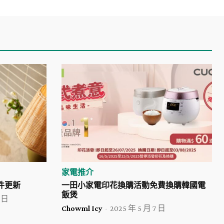
家電推介
軟件更新
一田小家電印花換購活動免費換購韓國電
飯煲
7 日
Chowml Icy
-
2025 年 5 月 7 日