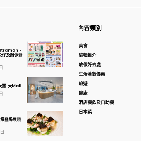
內容類別
美食
traman、
公仔及雕像登
編輯推介
放假好去處
 日
生活著數優惠
旅遊
璽· 天Mall
健康
 日
酒店餐飲及自助餐
日本菜
美饌登場展現
1 日