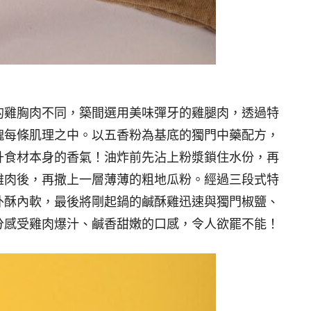
的雞胸肉不同，築間選用美味彈牙的雞腿肉，透過特
塊每條肌理之中。以五香粉為基底的獨門中藥配方，
升食材本身的香氣！油炸前先沾上粉漿鎖住水份，再
雞肉後，再撒上一層薄薄的粗地瓜粉。經過三段式特
外酥內軟，最後將剛起鍋的鹹酥雞迅速與獨門椒鹽、
分感受雞肉爆汁、鹹香甜嫩的口感，令人欲罷不能！