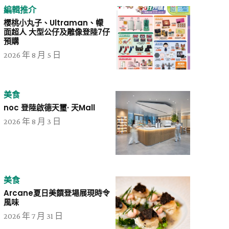
編輯推介
櫻桃小丸子、Ultraman、幪
面超人 大型公仔及雕像登陸7仔
預購
2026 年 8 月 5 日
美食
noc 登陸啟德天璽· 天Mall
2026 年 8 月 3 日
美食
Arcane夏日美饌登場展現時令
風味
2026 年 7 月 31 日