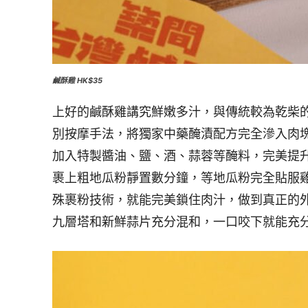
鹹酥雞 HK$35
上好的鹹酥雞講究鮮嫩多汁，與傳統較為乾柴
別按摩手法，將獨家中藥醃漬配方完全滲入肉
加入特製醬油、鹽、酒、蒜蓉等醃料，完美提
裹上粗地瓜粉靜置數分鐘，等地瓜粉完全貼服
殊裹粉技術，就能完美鎖住肉汁，做到真正的
九層塔和新鮮蒜片充分混和，一口咬下就能充