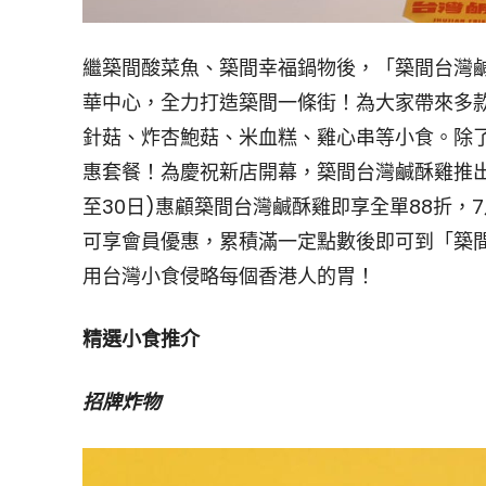
繼築間酸菜魚、築間幸福鍋物後，「築間台灣鹹
華中心，全力打造築間一條街！為大家帶來多
針菇、炸杏鮑菇、米血糕、雞心串等小食。除
惠套餐！為慶祝新店開幕，築間台灣鹹酥雞推出一
至30日)惠顧築間台灣鹹酥雞即享全單88折，
可享會員優惠，累積滿一定點數後即可到「築間
用台灣小食侵略每個香港人的胃！
精選小食推介
招牌炸物