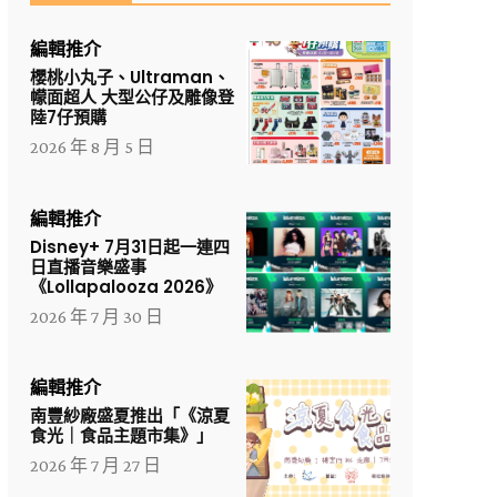
編輯推介
櫻桃小丸子、Ultraman、
幪面超人 大型公仔及雕像登
陸7仔預購
2026 年 8 月 5 日
編輯推介
Disney+ 7月31日起一連四
日直播音樂盛事
《Lollapalooza 2026》
2026 年 7 月 30 日
編輯推介
南豐紗廠盛夏推出「《涼夏
食光｜食品主題市集》」
2026 年 7 月 27 日