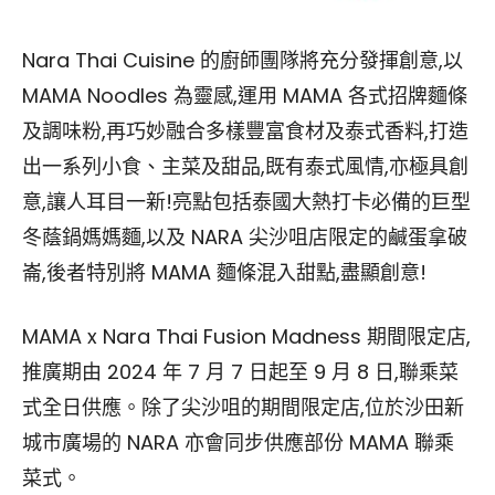
Nara Thai Cuisine 的廚師團隊將充分發揮創意,以
MAMA Noodles 為靈感,運用 MAMA 各式招牌麵條
及調味粉,再巧妙融合多樣豐富食材及泰式香料,打造
出一系列小食、主菜及甜品,既有泰式風情,亦極具創
意,讓人耳目一新!亮點包括泰國大熱打卡必備的巨型
冬蔭鍋媽媽麵,以及 NARA 尖沙咀店限定的鹹蛋拿破
崙,後者特別將 MAMA 麵條混入甜點,盡顯創意!
MAMA x Nara Thai Fusion Madness 期間限定店,
推廣期由 2024 年 7 月 7 日起至 9 月 8 日,聯乘菜
式全日供應。除了尖沙咀的期間限定店,位於沙田新
城市廣場的 NARA 亦會同步供應部份 MAMA 聯乘
菜式。