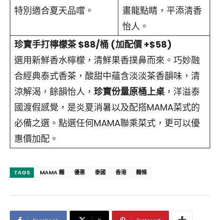
特別適合夏天品嚐。
畫龍點睛，平添清香
怡人。
珍寶手打檸檬茶 $88/桶 (加配價 +$58)
選用新鮮香水檸檬，清鮮果香撲鼻而來。巧妙融
合經典泰式香茶，酸甜中蘊含淡淡茶香韻味，清
涼解渴，餘韻怡人，
珍寶份量原桶上桌
，洋溢泰
國渡假感覺，是炎夏消暑以及配搭MAMA菜式的
必備之選。點選任何MAMA聯乘菜式，更可以優
惠價加配。
TAGS
MAMA 麵
優惠
泰國
香港
麵條