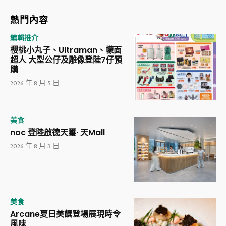
熱門內容
編輯推介
櫻桃小丸子、Ultraman、幪面
超人 大型公仔及雕像登陸7仔預
購
2026 年 8 月 5 日
美食
noc 登陸啟德天璽· 天Mall
2026 年 8 月 3 日
美食
Arcane夏日美饌登場展現時令
風味