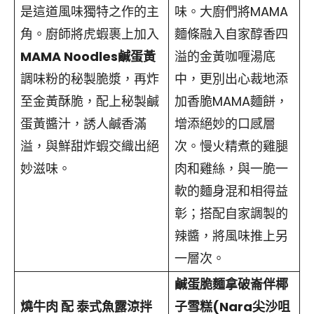
是這道風味獨特之作的主
味。大廚們將MAMA
角。廚師將虎蝦裹上加入
麵條融入自家醇香四
MAMA Noodles鹹蛋黃
溢的金黃咖喱湯底
調味粉的秘製脆漿，再炸
中，更別出心裁地添
至金黃酥脆，配上秘製鹹
加香脆MAMA麵餅，
蛋黃醬汁，誘人鹹香滿
增添絕妙的口感層
溢，與鮮甜炸蝦交織出絕
次。慢火精煮的雞腿
妙滋味。
肉和雞絲，與一脆一
軟的麵身混和相得益
彰；搭配自家調製的
辣醬，將風味推上另
一層次。
鹹蛋脆麵拿破崙伴椰
燒牛肉 配 泰式魚露涼拌
子雪糕(Nara尖沙咀