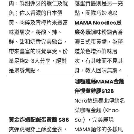
肉，鮮甜彈牙的蝦仁及魷
蔭蛋黃醬則是另一亮
魚；佐以香濃的日本蛋
點，團隊巧妙地以
黃、肉碎及青檸片來豐富
MAMA Noodles忌
味道層次，將酸、辣、
廉冬蔭
調味粉融合香
鮮、甜和奶香完美融合，
濃日式蛋黃醬，為整
帶來豐富的味覺享受。份
道菜色增添鮮味層
量足夠2-3人分享，絕對
次，有其味而不見其
是聚餐焦點。
身，教人回味無窮。
咖喱雞絲MAMA金麵
伴慢煮雞腿$128
Nara這道泰北傳統名
菜咖喱金麵 (Khao
黃金炸蝦配鹹蛋黃醬 $88
Soi) ，完美展現
爽彈虎蝦穿上酥脆金衣，
MAMA麵條的多樣風