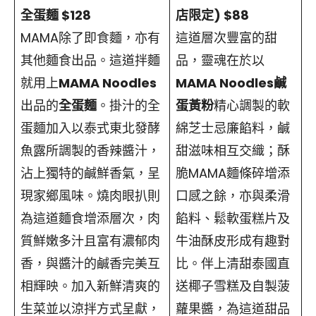
全蛋麵 $128
店限定) $88
MAMA除了即食麵，亦有
這道層次豐富的甜
其他麵食出品。這道拌麵
品，靈魂在於以
就用上
MAMA Noodles
MAMA Noodles鹹
出品的
全蛋麵
。掛汁的全
蛋黃粉
精心調製的軟
蛋麵加入以泰式東北發酵
綿芝士忌廉餡料，鹹
魚露所調製的香辣醬汁，
甜滋味相互交織；酥
沾上獨特的鹹鮮香氣，呈
脆MAMA麵條碎增添
現家鄉風味。燒肉眼扒則
口感之餘，亦與柔滑
為這道麵食增添層次，肉
餡料、鬆軟蛋糕片及
質鮮嫩多汁且富有濃郁肉
牛油酥皮形成有趣對
香，與醬汁的鹹香完美互
比。伴上清甜泰國直
相輝映。加入新鮮清爽的
送椰子雪糕及自製菠
生菜並以涼拌方式呈獻，
蘿果醬，為這道甜品