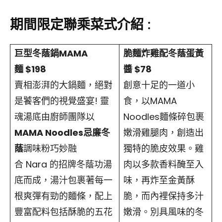
期間限定聯乘菜式介紹 :
巨型冬蔭鍋MAMA
脆麵炸雞配冬蔭蛋黃
麵 $198
醬 $78
賣相澎湃的大鍋麵，絕對
創意十足的一道小
是饕客們的視覺盛宴! 靈
食，以MAMA
魂湯底由廚師團隊以
Noodles麵條碎包裹
MAMA Noodles忌廉冬
嫩滑雞腿肉，創造出
蔭
調味粉巧妙融
獨特的脆皮效果。雞
合 Nara 的招牌冬蔭功湯
肉以多款香料醃至入
底而成，湯汁包裹著每一
味，再炸至金黃酥
根爽彈有勁的麵條，配上
脆，而內裡保持多汁
豐富配料包括酥脆的五花
嫩滑。別具風味的冬