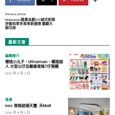
Facebook
X
Pinterest
Previous article
MâmAmis隆重呈獻DIY越式街頭
拼盤和眾多美食新選擇 盡顯大
廚功架
最新文章
編輯推介
櫻桃小丸子、Ultraman、幪面超
人 大型公仔及雕像登陸7仔預購
2026 年 8 月 5 日
美食
noc 登陸啟德天璽· 天Mall
2026 年 8 月 3 日