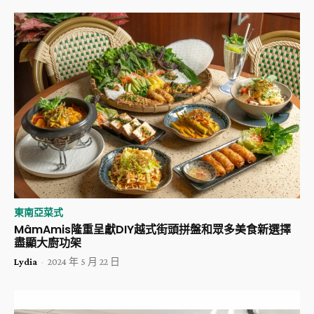
東南亞菜式
MâmAmis隆重呈獻DIY越式街頭拼盤和眾多美食新選擇
盡顯大廚功架
Lydia
-
2024 年 5 月 22 日