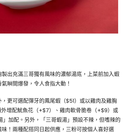
炮製出充滿三哥獨有風味的濃郁湯底，上菜前加入蝦
香氣瞬間爆發，令人食指大動！
，更可選配彈牙的鳳尾蝦（$51）或以雞肉及雞胸
外增配魷魚花（+$7）、雞肉軟骨脆卷（+$9）或
蝦湯」加配。另外，「三哥蝦湯」預設不辣，但嗜辣的
滋味！兩種配搭同日起供應，三粉可按個人喜好選