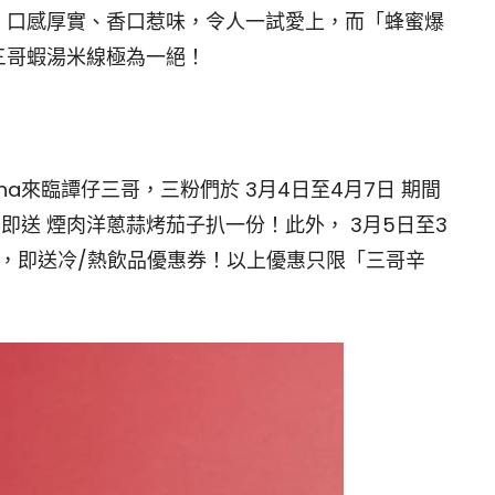
」口感厚實、香口惹味，令人一試愛上，而「蜂蜜爆
三哥蝦湯米線極為一絕！
aha來臨譚仔三哥，三粉們於 3月4日至4月7日 期間
 即送 煙肉洋蔥蒜烤茄子扒一份！此外， 3月5日至3
」，即送冷/熱飲品優惠券！以上優惠只限「三哥辛