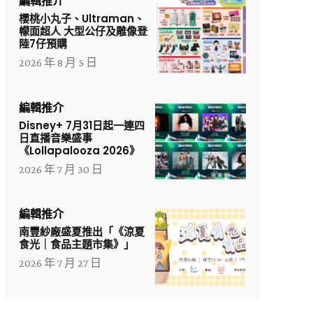
編輯推介
櫻桃小丸子、Ultraman、
幪面超人 大型公仔及雕像登
陸7仔預購
2026 年 8 月 5 日
編輯推介
Disney+ 7月31日起一連四
日直播音樂盛事
《Lollapalooza 2026》
2026 年 7 月 30 日
編輯推介
南豐紗廠盛夏推出「《涼夏
食光｜食品主題市集》」
2026 年 7 月 27 日