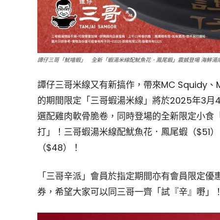
譚仔三哥「魷嘻蝦」 全新「蝦湯米線配魷魚花．鳳尾蝦」震撼登場 海鮮湯底
譚仔三哥米線又有新搞作，帶來MC Squidy
的期間限定「三哥蝦湯米線」將於2025年3
選配雞肉軟骨脆卷，同時登場的全新限定小食
打」！三哥蝦湯米線配魷魚花．鳳尾蝦（$51
（$48）！
「三哥辛派」會員於指定期間亦有會員限定優
券，希望大家可以同三哥一齊「試『辛』嘢」