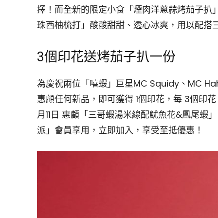
擇！而全新的限定小食「煙肉洋蔥蒜烤茄子扒
珠西柚梳打」酸酸甜甜、透心冰爽，用以配搭
3個印花送烤茄子扒一份
為慶祝兩位「嘻蝦」巨星MC Squidy、MC H
惠顧任何新品，即可獲得 1個印花，每 3個印花
月11日 惠顧「三哥蝦湯米線配魷魚花&鳳尾蝦
派」會員享用，立即加入，享受至抵優惠！