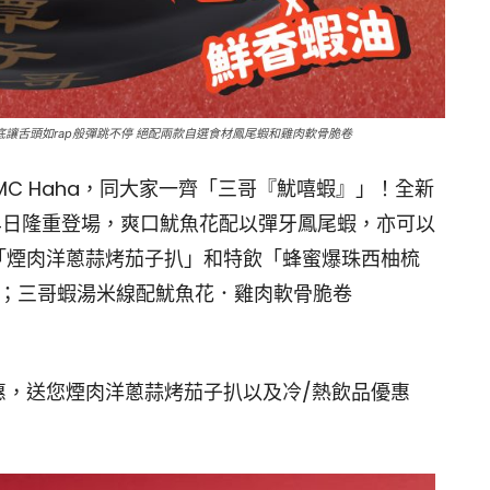
讓舌頭如rap般彈跳不停 絕配兩款自選食材鳳尾蝦和雞肉軟骨脆卷
、MC Haha，同大家一齊「三哥『魷嘻蝦』」！全新
月4日隆重登場，爽口魷魚花配以彈牙鳳尾蝦，亦可以
「煙肉洋蔥蒜烤茄子扒」和特飲「蜂蜜爆珠西柚梳
）；三哥蝦湯米線配魷魚花．雞肉軟骨脆卷
惠，送您煙肉洋蔥蒜烤茄子扒以及冷/熱飲品優惠
！