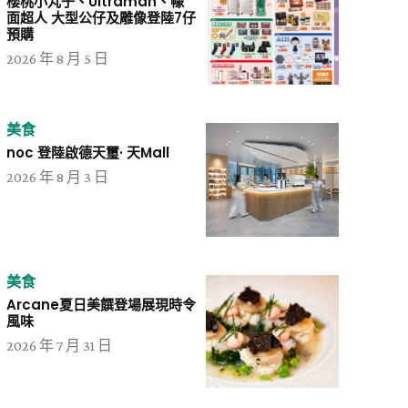
櫻桃小丸子、Ultraman、幪
面超人 大型公仔及雕像登陸7仔
預購
2026 年 8 月 5 日
美食
noc 登陸啟德天璽· 天Mall
2026 年 8 月 3 日
美食
Arcane夏日美饌登場展現時令
風味
2026 年 7 月 31 日