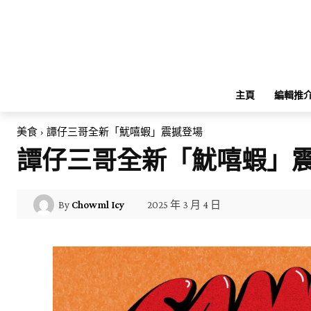
主頁
編輯推
美食
譚仔三哥全新「魷嘻蝦」震撼登場
譚仔三哥全新「魷嘻蝦」
2025 年 3 月 4 日
By
Chowml Icy