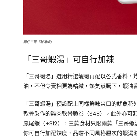
譚仔三哥「魷嘻蝦」
「三哥蝦湯」可自行加辣
「三哥蝦湯」選用精選靚蝦再配以各式香料，
油，不但令賣相更為精緻，熱氣蒸騰下，蝦油
「三哥蝦湯」預設配上同樣鮮味爽口的魷魚花外
軟骨製作的雞肉軟骨脆卷（$48），此外亦可額
鳳尾蝦（+$12），三款食材只限兩款「三哥
你可自行加配辣度，品嚐不同風格層次的蝦湯