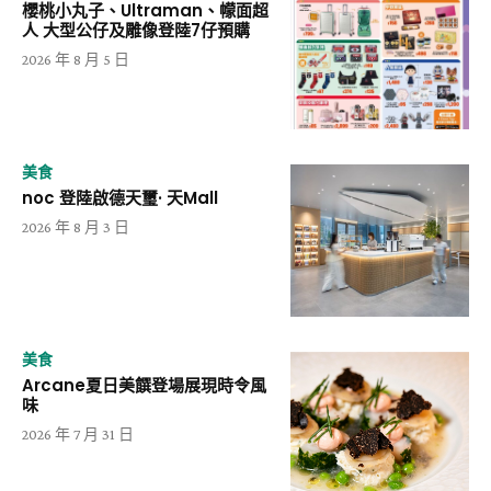
櫻桃小丸子、Ultraman、幪面超
人 大型公仔及雕像登陸7仔預購
2026 年 8 月 5 日
美食
noc 登陸啟德天璽· 天Mall
2026 年 8 月 3 日
美食
Arcane夏日美饌登場展現時令風
味
2026 年 7 月 31 日