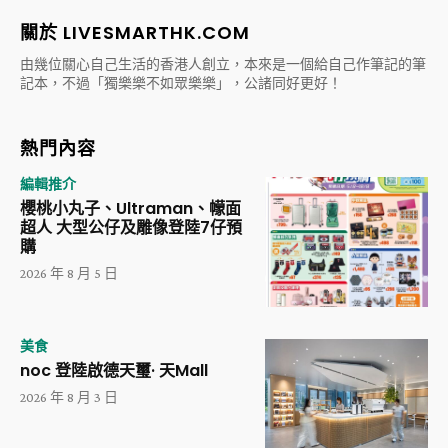
關於 LIVESMARTHK.COM
由幾位關心自己生活的香港人創立，本來是一個給自己作筆記的筆
記本，不過「獨樂樂不如眾樂樂」，公諸同好更好！
熱門內容
編輯推介
櫻桃小丸子、Ultraman、幪面
超人 大型公仔及雕像登陸7仔預
購
2026 年 8 月 5 日
美食
noc 登陸啟德天璽· 天Mall
2026 年 8 月 3 日