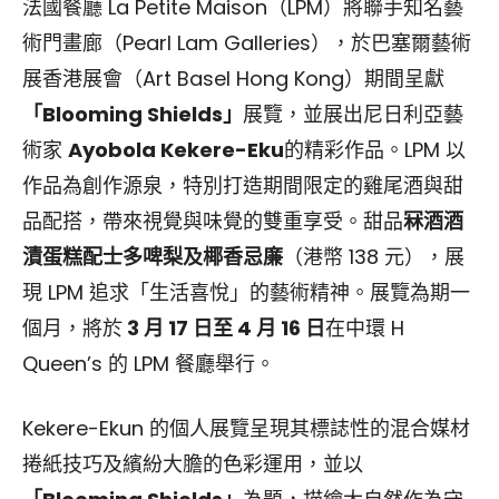
法國餐廳 La Petite Maison（LPM）將聯手知名藝
術門畫廊（Pearl Lam Galleries），於巴塞爾藝術
展香港展會（Art Basel Hong Kong）期間呈獻
「Blooming Shields」
展覽，並展出尼日利亞藝
術家
Ayobola Kekere-Eku
的精彩作品。LPM 以
作品為創作源泉，特別打造期間限定的雞尾酒與甜
品配搭，帶來視覺與味覺的雙重享受。甜品
冧酒酒
漬蛋糕配士多啤梨及椰香忌廉
（港幣 138 元），展
現 LPM 追求「生活喜悅」的藝術精神。展覽為期一
個月，將於
3 月 17 日至 4 月 16 日
在中環 H
Queen’s 的 LPM 餐廳舉行。
Kekere-Ekun 的個人展覽呈現其標誌性的混合媒材
捲紙技巧及繽紛大膽的色彩運用，並以