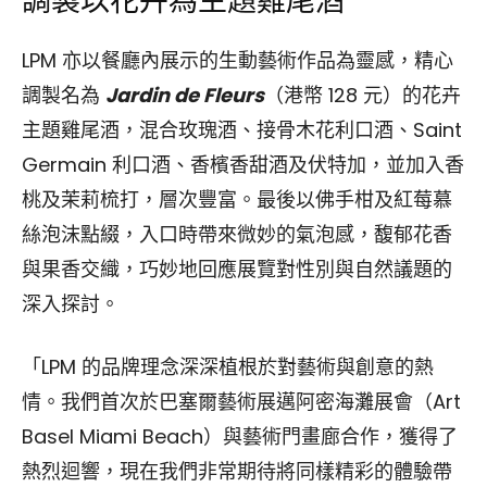
調製以花卉為主題雞尾酒
LPM 亦以餐廳內展示的生動藝術作品為靈感，精心
調製名為
Jardin de Fleurs
（港幣 128 元）的花卉
主題雞尾酒，混合玫瑰酒、接骨木花利口酒、Saint
Germain 利口酒、香檳香甜酒及伏特加，並加入香
桃及茉莉梳打，層次豐富。最後以佛手柑及紅莓慕
絲泡沫點綴，入口時帶來微妙的氣泡感，馥郁花香
與果香交織，巧妙地回應展覽對性別與自然議題的
深入探討。
「LPM 的品牌理念深深植根於對藝術與創意的熱
情。我們首次於巴塞爾藝術展邁阿密海灘展會（Art
Basel Miami Beach）與藝術門畫廊合作，獲得了
熱烈迴響，現在我們非常期待將同樣精彩的體驗帶