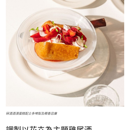
冧酒酒漬蛋糕配士多啤梨及椰香忌廉