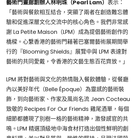
藝術門畫廊創辦人林明珠（Pearl Lam）
表示：
「藝術與餐飲相互結合，突顯了兩者在創造難忘體
驗和促進深層文化交流中的核心角色。我們非常感
謝 La Petite Maison（LPM）成為提倡藝術創作的
橋樑。心繫香港的藝術門藉著巴塞爾藝術展期間舉
行的『Blooming Shields』展覽中與 LPM 表達對
藝術的共同愛戴，令香港的文藝生態百花齊放。」
LPM 將對藝術與文化的熱情融入餐飲體驗，從餐廳
內以美好年代（Belle Époque）為靈感的藝術裝
飾，到向藝術家、作家及風尚名流 Jean Cocteau
致敬的 Recipes For Our Friends 雞尾酒單，每個
細節都體現了別樹一格的藝術精神，激發感官的共
鳴。LPM 精選頂級地中海食材打造出個性鮮明的創