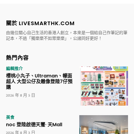
關於 LIVESMARTHK.COM
由幾位關心自己生活的香港人創立，本來是一個給自己作筆記的筆
記本，不過「獨樂樂不如眾樂樂」，公諸同好更好！
熱門內容
編輯推介
櫻桃小丸子、Ultraman、幪面
超人 大型公仔及雕像登陸7仔預
購
2026 年 8 月 5 日
美食
noc 登陸啟德天璽· 天Mall
2026 年 8 月 3 日