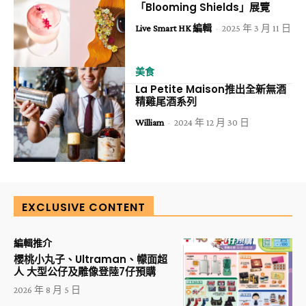
「Blooming Shields」展覽
Live Smart HK 編輯
-
2025 年 3 月 11 日
美食
La Petite Maison推出全新無酒
精雞尾酒系列
William
-
2024 年 12 月 30 日
EXCLUSIVE CONTENT
編輯推介
櫻桃小丸子、Ultraman、幪面超
人 大型公仔及雕像登陸7仔預購
2026 年 8 月 5 日