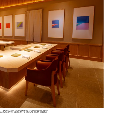
上公起領軍 呈獻現代日式席前感官盛宴