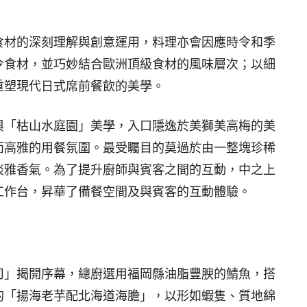
食材的深刻理解與創意運用，料理亦會因應時令和季
令食材，並巧妙結合歐洲頂級食材的風味層次；以細
重塑現代日式席前餐飲的美學。
與「枯山水庭園」美學，入口隱逸於美獅美高梅的美
而高雅的用餐氛圍。最受矚目的莫過於由一整塊珍稀
淡雅香氣。為了提升廚師與賓客之間的互動，中之上
工作台，昇華了備餐空間及與賓客的互動體驗。
司」揭開序幕，總廚選用福岡縣油脂豐腴的鯖魚，搭
的「揚海老芋配北海道海膽」，以形如蝦隻、質地綿