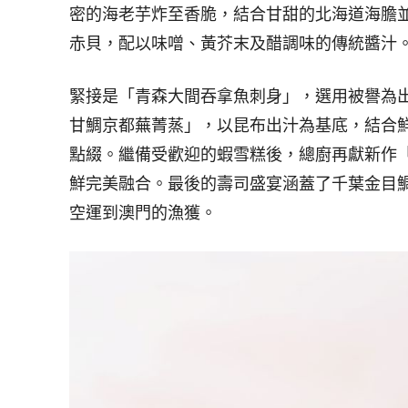
密的海老芋炸至香脆，結合甘甜的北海道海膽
赤貝，配以味噌、黃芥末及醋調味的傳統醬汁
緊接是「青森大間吞拿魚刺身」，選用被譽為
甘鯛京都蕪菁蒸」，以昆布出汁為基底，結合
點綴。繼備受歡迎的蝦雪糕後，總廚再獻新作
鮮完美融合。最後的壽司盛宴涵蓋了千葉金目
空運到澳門的漁獲。