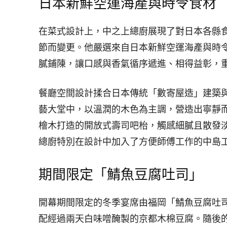
日本新鮮空運海產與時令食材
在菜式設計上，中之上總廚展現了對日本各縣
節而變更。他嚴選來自日本新鮮空運海產與時
膩鋪陳，讓口感與香氣循序遞進、相得益彰，
餐廳空間設計揉合日本傳統「數寄屋造」建築
藝大堂中，以溫潤的木色為主調，營造出寧靜
檜木打造的開放式壽司吧枱，觸感細膩且散發
總廚特別在設計中加入了方便師傅工作的中島
期間限定「鯖魚豆腐吐司」
開幕期間限定的冬季宴席由福岡「鯖魚豆腐吐
配經過兩天白味噌醃製的京都木棉豆腐。隨後