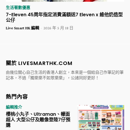
生活著數優惠
7-Eleven 45周年指定消費滿額送7 Eleven x 維他奶造型
公仔
Live Smart HK 編輯
-
2026 年 5 月 18 日
關於 LIVESMARTHK.COM
由幾位關心自己生活的香港人創立，本來是一個給自己作筆記的筆
記本，不過「獨樂樂不如眾樂樂」，公諸同好更好！
熱門內容
編輯推介
櫻桃小丸子、Ultraman、幪面
超人 大型公仔及雕像登陸7仔預
購