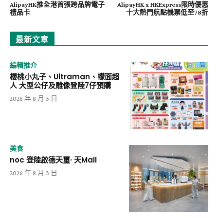
AlipayHK推全港首張跨品牌電子
AlipayHK x HKExpress限時優惠
禮品卡
十大熱門航點機票低至78折
最新文章
編輯推介
櫻桃小丸子、Ultraman、幪面超
人 大型公仔及雕像登陸7仔預購
2026 年 8 月 5 日
美食
noc 登陸啟德天璽· 天Mall
2026 年 8 月 3 日