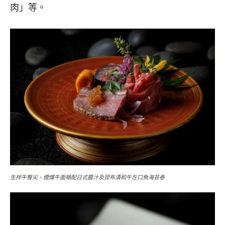
肉」等。
生拌牛臀尖、煙燻牛面頰配日式醬汁及昆布漬和牛左口魚海苔卷