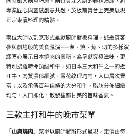
同時融入創意巧思。兩位資深大廚的聯袂演繹，將
專業匠心與靈感創意共融，於板前舞台上完美展現
正宗東瀛料理的精髓。
兩位大師以割烹形式呈獻廚師發板料理，誠邀賓客
參與劇場般的美食匯演——煮、燒、蒸、切的多樣演
繹匠心展示日本燒肉的奧秘。為呈獻究極滋味，更
特別搜羅時令頂級和牛，如日本三大和牛之一的近
江牛，肉質濃郁細膩、雪花紋理均勻，入口層次豐
富；以及承傳百年佳績的大分和牛，脂肪分佈細緻
均勻，入口即化，散發馥郁甘美的旨味香氣。
三款主打和牛的晚市菜單
「山奧燒肉」
菜單以廚師發辦形式呈現，定價由每