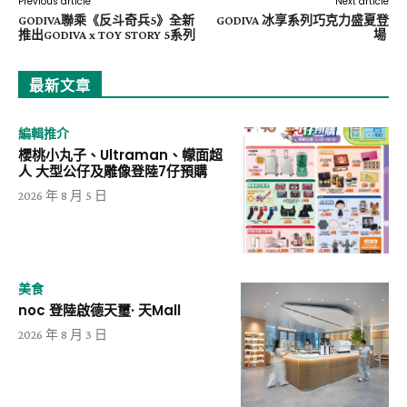
Previous article
Next article
GODIVA聯乘《反斗奇兵5》全新
GODIVA 冰享系列巧克力盛夏登
推出GODIVA x TOY STORY 5系列
場
最新文章
編輯推介
櫻桃小丸子、Ultraman、幪面超
人 大型公仔及雕像登陸7仔預購
2026 年 8 月 5 日
美食
noc 登陸啟德天璽· 天Mall
2026 年 8 月 3 日