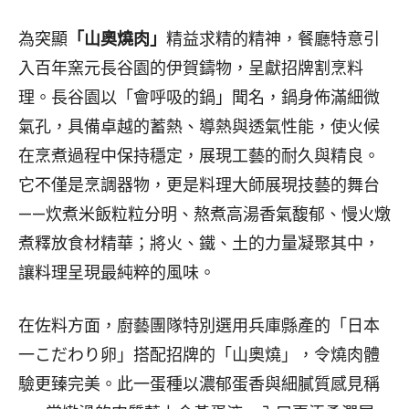
為突顯
「山奧燒肉」
精益求精的精神，餐廳特意引
入百年窯元長谷園的伊賀鑄物，呈獻招牌割烹料
理。長谷園以「會呼吸的鍋」聞名，鍋身佈滿細微
氣孔，具備卓越的蓄熱、導熱與透氣性能，使火候
在烹煮過程中保持穩定，展現工藝的耐久與精良。
它不僅是烹調器物，更是料理大師展現技藝的舞台
——炊煮米飯粒粒分明、熬煮高湯香氣馥郁、慢火燉
煮釋放食材精華；將火、鐵、土的力量凝聚其中，
讓料理呈現最純粹的風味。
在佐料方面，廚藝團隊特別選用兵庫縣產的「日本
一こだわり卵」搭配招牌的「山奧燒」，令燒肉體
驗更臻完美。此一蛋種以濃郁蛋香與細膩質感見稱