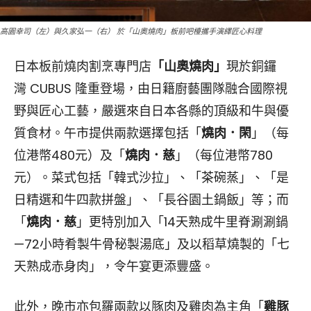
高園幸司（左）與久家弘一（右） 於「山奧燒肉」板前吧檯攜手演繹匠心料理
日本板前燒肉割烹專門店
「山奧燒肉」
現於銅鑼
灣 CUBUS 隆重登場，由日籍廚藝團隊融合國際視
野與匠心工藝，嚴選來自日本各縣的頂級和牛與優
質食材。午市提供兩款選擇包括「
燒肉．閑
」（每
位港幣480元）及「
燒肉．慈
」（每位港幣780
元）。菜式包括「韓式沙拉」、「茶碗蒸」、「是
日精選和牛四款拼盤」、「長谷園土鍋飯」等；而
「
燒肉．慈
」更特別加入「14天熟成牛里脊涮涮鍋
—72小時肴製牛骨秘製湯底」及以稻草燒製的「七
天熟成赤身肉」，令午宴更添豐盛。
此外，晚市亦包羅兩款以豚肉及雞肉為主角「
雞豚