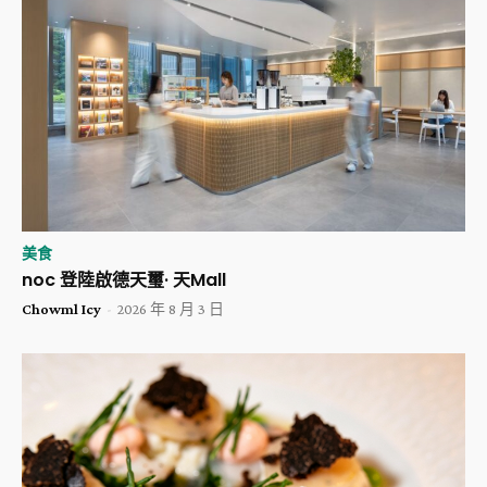
美食
noc 登陸啟德天璽· 天Mall
Chowml Icy
-
2026 年 8 月 3 日