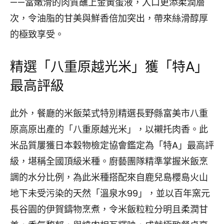
——當嫩滑的肉質蘸上金黃蛋液，入口更添柔潤層
次，令油脂的甘美與鮮香倍加突出，帶來絲滑醇厚
的極致享受。
精選「八重原越光米」獲「特A」
最高評級
此外，餐廳的米飯菜式特別精選長野縣富美市八重
原高原出產的「八重原越光米」，以襯托肉香。此
米品質屢獲日本穀物檢定協會鑑定為「特A」最高評
級，堪稱全國頂級米種。廚藝團隊精準掌握米飯烹
調的水分比例，為此米種搭配來自鹿兒島櫻島火山
地下未受污染的天然「溫泉水99」，並以百年窯元
長谷園的伊賀鑄物烹煮，令米飯粒粒分明且柔潤甘