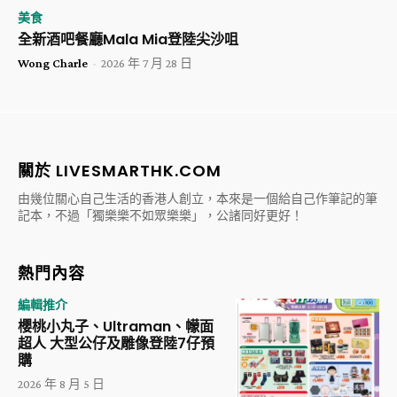
美食
全新酒吧餐廳Mala Mia登陸尖沙咀
Wong Charle
-
2026 年 7 月 28 日
關於 LIVESMARTHK.COM
由幾位關心自己生活的香港人創立，本來是一個給自己作筆記的筆
記本，不過「獨樂樂不如眾樂樂」，公諸同好更好！
熱門內容
編輯推介
櫻桃小丸子、Ultraman、幪面
超人 大型公仔及雕像登陸7仔預
購
2026 年 8 月 5 日