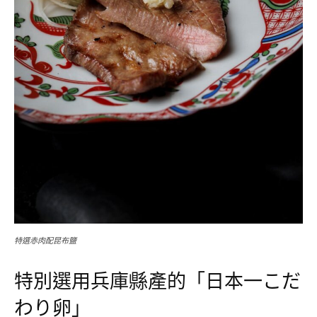
特選赤肉配昆布鹽
特別選用兵庫縣產的「日本一こだ
わり卵」