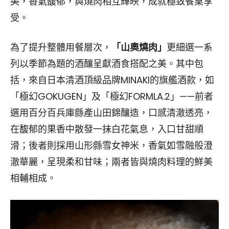
美，香氣馥郁，與燒肉相互輝映，成就極致餐桌享
受。
為了提升整體用餐層次，
「山奧燒肉」
更細選一系
列以季節為題的酒釀呈獻酒食搭配之美。其中包
括，來自日本清酒頂級品牌MINAKI的旗艦酒款，如
「極幻GOKUGEN」及「極幻FORMLA.2」——前者
選用百分百兵庫縣產山田錦釀造，口感清澈透亮，
在馥郁的果香中散發一抹白花氣息，入口甘甜順
滑；後者則採用山形縣雪女神米，香氣如雪融般澄
澈華麗，呈現柔和甘味；兩者皆與燒肉料理的鮮美
相輔相成。