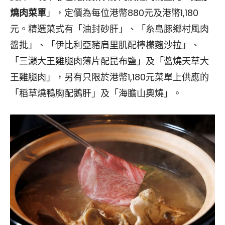
燒肉菜單
」，定價為每位港幣880元及港幣1,180
元。精選菜式有「油封砂肝」、「糸島豚鄉村風肉
醬批」、「伊比利亞豬肩里肌配檸檬麴沙拉」、
「三瀨大王雞腿肉薄片配昆布鹽」及「醬燒天草大
王雞腿肉」，另有只限於港幣1,180元菜單上供應的
「稻草燒鴨胸配鵝肝」及「海膽山奧燒」。