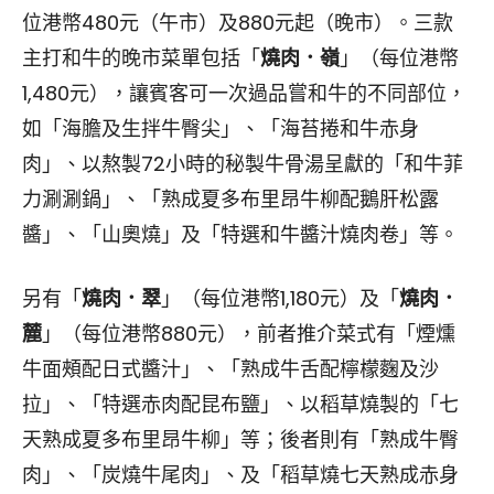
位港幣480元（午市）及880元起（晚市）。三款
主打和牛的晚市菜單包括「
燒肉．嶺
」（每位港幣
1,480元），讓賓客可一次過品嘗和牛的不同部位，
如「海膽及生拌牛臀尖」、「海苔捲和牛赤身
肉」、以熬製72小時的秘製牛骨湯呈獻的「和牛菲
力涮涮鍋」、「熟成夏多布里昂牛柳配鵝肝松露
醬」、「山奧燒」及「特選和牛醬汁燒肉卷」等。
另有「
燒肉．翠
」（每位港幣1,180元）及「
燒肉．
麓
」（每位港幣880元），前者推介菜式有「煙燻
牛面頰配日式醬汁」、「熟成牛舌配檸檬麴及沙
拉」、「特選赤肉配昆布鹽」、以稻草燒製的「七
天熟成夏多布里昂牛柳」等；後者則有「熟成牛臀
肉」、「炭燒牛尾肉」、及「稻草燒七天熟成赤身