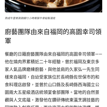
熟成牛里脊涮涮鍋72小時肴製牛骨秘製湯底
廚藝團隊由來自福岡的高園幸司領
軍
餐廳的日籍廚藝團隊由來自福岡的高園幸司領軍——
他在燒肉界累積近二十年經驗，曾於福岡及東京多
家人氣品牌磨練廚藝，與他並肩的久家弘一先生同
樣來自福岡，自幼受家族位於長崎縣佐世保市的和
食料理店啟發，並曾於山口縣及長崎縣西海國立公
園兩大五星級酒店統領宴會部團隊。當地的自然景
觀與人文底蘊，激發他在鑽研傳統東瀛烹調技藝的