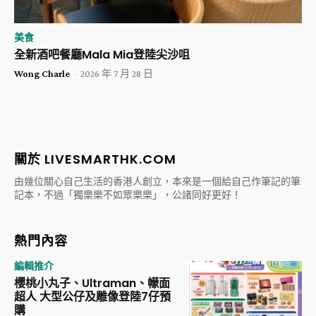
美食
全新酒吧餐廳Mala Mia登陸尖沙咀
Wong Charle
-
2026 年 7 月 28 日
關於 LIVESMARTHK.COM
由幾位關心自己生活的香港人創立，本來是一個給自己作筆記的筆
記本，不過「獨樂樂不如眾樂樂」，公諸同好更好！
熱門內容
編輯推介
櫻桃小丸子、Ultraman、幪面
超人 大型公仔及雕像登陸7仔預
購