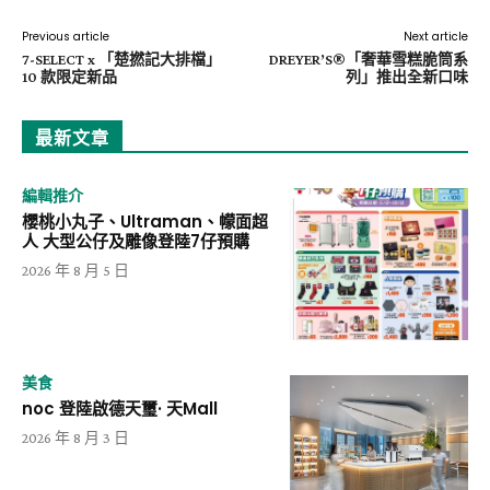
Previous article
Next article
7-SELECT x 「楚撚記大排檔」
DREYER’S®「奢華雪糕脆筒系
10 款限定新品
列」推出全新口味
最新文章
編輯推介
櫻桃小丸子、Ultraman、幪面超
人 大型公仔及雕像登陸7仔預購
2026 年 8 月 5 日
美食
noc 登陸啟德天璽· 天Mall
2026 年 8 月 3 日