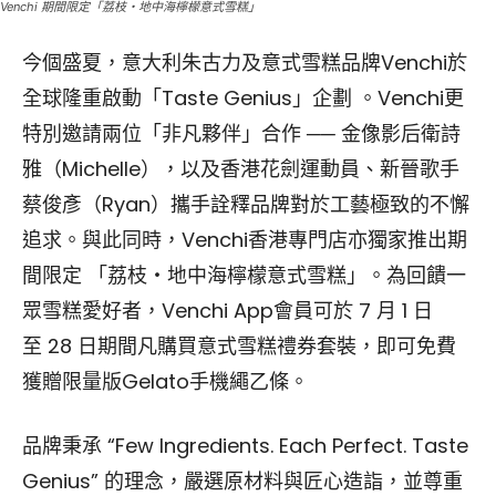
Venchi 期間限定「荔枝・地中海檸檬意式雪糕」
今個盛夏，意大利朱古力及意式雪糕品牌Venchi於
全球隆重啟動「Taste Genius」企劃 。Venchi更
特別邀請兩位「非凡夥伴」合作 ── 金像影后衛詩
雅（Michelle），以及香港花劍運動員、新晉歌手
蔡俊彥（Ryan）攜手詮釋品牌對於工藝極致的不懈
追求。與此同時，Venchi香港專門店亦獨家推出期
間限定 「荔枝・地中海檸檬意式雪糕」。為回饋一
眾雪糕愛好者，Venchi App會員可於 7 月 1 日
至 28 日期間凡購買意式雪糕禮券套裝，即可免費
獲贈限量版Gelato手機繩乙條。
品牌秉承 “Few Ingredients. Each Perfect. Taste
Genius” 的理念，嚴選原材料與匠心造詣，並尊重