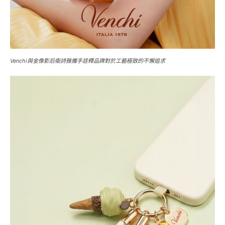
Venchi與金像影后衛詩雅攜手詮釋品牌對於工藝極致的不懈追求