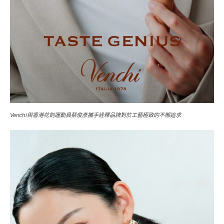
Venchi與香港花劍運動員蔡俊彥攜手詮釋品牌對於工藝極致的不懈追求