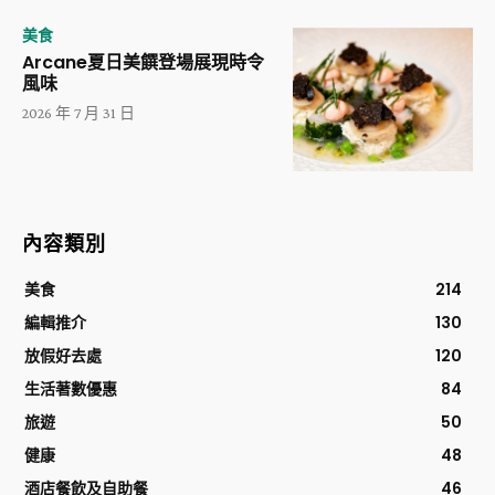
美食
Arcane夏日美饌登場展現時令
風味
2026 年 7 月 31 日
內容類別
美食
214
編輯推介
130
放假好去處
120
生活著數優惠
84
旅遊
50
健康
48
酒店餐飲及自助餐
46