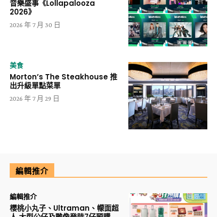
音樂盛事《Lollapalooza
2026》
2026 年 7 月 30 日
美食
Morton’s The Steakhouse 推
出升級單點菜單
2026 年 7 月 29 日
編輯推介
編輯推介
櫻桃小丸子、Ultraman、幪面超
人 大型公仔及雕像登陸7仔預購