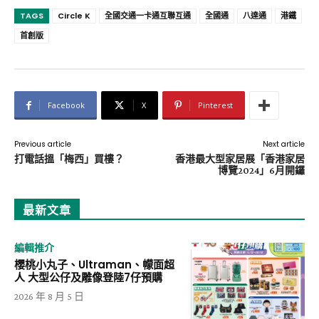
TAGS
Circle K
全國交通一卡通互聯互通
全國通
八達通
港鐵
首創版
Facebook
X
Pinterest
Previous article
Next article
打電話搵「梅西」買樓？
香港最大型家居展「香港家居
博覽2024」6月開鑼
最新文章
編輯推介
櫻桃小丸子、Ultraman、幪面超
人 大型公仔及雕像登陸7仔預購
2026 年 8 月 5 日