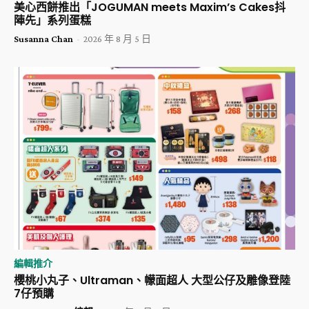
美心西餅推出「JOGUMAN meets Maxim’s Cakes抖
陣先」系列蛋糕
Susanna Chan
-
2026 年 8 月 5 日
編輯推介
櫻桃小丸子、Ultraman、幪面超人 大型公仔及雕像登陸
7仔預購