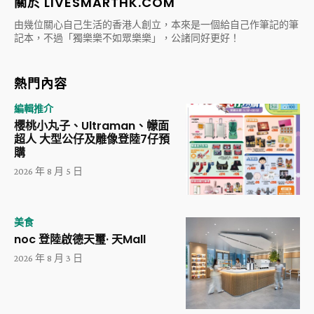
關於 LIVESMARTHK.COM
由幾位關心自己生活的香港人創立，本來是一個給自己作筆記的筆
記本，不過「獨樂樂不如眾樂樂」，公諸同好更好！
熱門內容
編輯推介
櫻桃小丸子、Ultraman、幪面
超人 大型公仔及雕像登陸7仔預
購
2026 年 8 月 5 日
美食
noc 登陸啟德天璽· 天Mall
2026 年 8 月 3 日