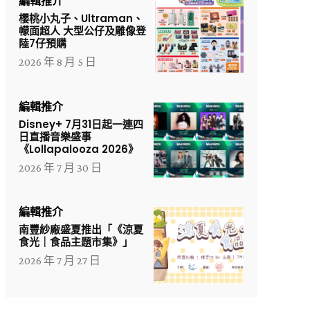
編輯推介
櫻桃小丸子、Ultraman、
幪面超人 大型公仔及雕像登
陸7仔預購
2026 年 8 月 5 日
編輯推介
Disney+ 7月31日起一連四
日直播音樂盛事
《Lollapalooza 2026》
2026 年 7 月 30 日
編輯推介
南豐紗廠盛夏推出「《涼夏
食光｜食品主題市集》」
2026 年 7 月 27 日