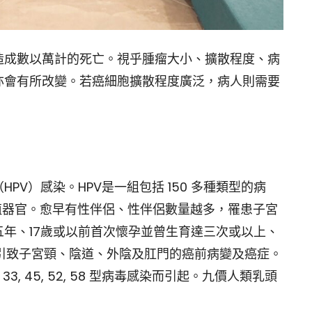
造成數以萬計的死亡。視乎腫瘤大小、擴散程度、病
亦會有所改變。若癌細胞擴散程度廣泛，病人則需要
V）感染。HPV是一組包括 150 多種類型的病
生殖器官。愈早有性伴侶、性伴侶數量越多，罹患子宮
年、17歲或以前首次懷孕並曾生育達三次或以上、
可引致子宮頸、陰道、外陰及肛門的癌前病變及癌症。
, 33, 45, 52, 58 型病毒感染而引起。九價人類乳頭