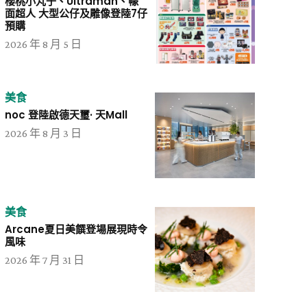
櫻桃小丸子、Ultraman、幪
面超人 大型公仔及雕像登陸7仔
預購
2026 年 8 月 5 日
美食
noc 登陸啟德天璽· 天Mall
2026 年 8 月 3 日
美食
Arcane夏日美饌登場展現時令
風味
2026 年 7 月 31 日