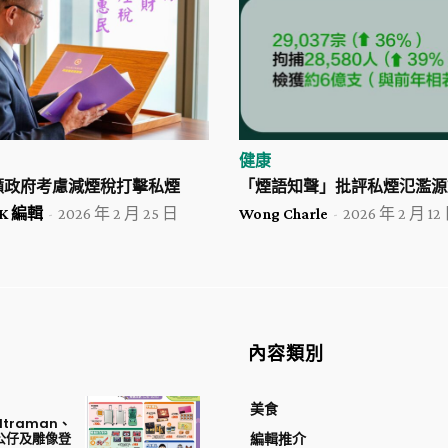
健康
籲政府考慮減煙稅打擊私煙
「煙語知聲」批評私煙氾濫源
 HK 編輯
-
2026 年 2 月 25 日
Wong Charle
-
2026 年 2 月 12
內容類別
美食
traman、
公仔及雕像登
編輯推介