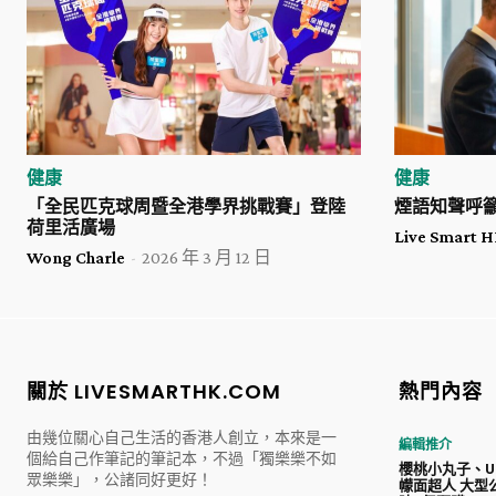
健康
健康
「全民匹克球周暨全港學界挑戰賽」登陸
煙語知聲呼
荷里活廣場
Live Smart
Wong Charle
-
2026 年 3 月 12 日
關於 LIVESMARTHK.COM
熱門內容
由幾位關心自己生活的香港人創立，本來是一
編輯推介
個給自己作筆記的筆記本，不過「獨樂樂不如
櫻桃小丸子、Ul
眾樂樂」，公諸同好更好！
幪面超人 大型