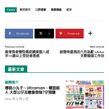
TAGS
刷牙技巧
口腔健康
童趣護齒
蛀牙
Facebook
X
Pinterest
Previous article
Next article
香港長者慢性痛症調查逾八成
啟德帝盛酒店六月呈獻 adidas
半70歲以上受訪者患病
天際瑜珈工作坊
最新文章
編輯推介
櫻桃小丸子、Ultraman、幪面超
人 大型公仔及雕像登陸7仔預購
2026 年 8 月 5 日