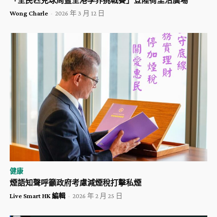
「全民匹克球周暨全港學界挑戰賽」登陸荷里活廣場
Wong Charle
-
2026 年 3 月 12 日
健康
煙語知聲呼籲政府考慮減煙稅打擊私煙
Live Smart HK 編輯
-
2026 年 2 月 25 日