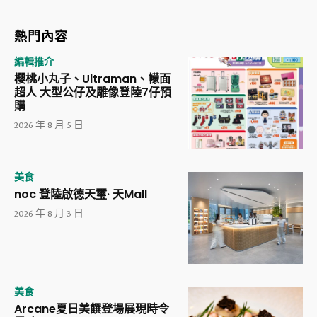
熱門內容
編輯推介
櫻桃小丸子、Ultraman、幪面
超人 大型公仔及雕像登陸7仔預
購
2026 年 8 月 5 日
美食
noc 登陸啟德天璽· 天Mall
2026 年 8 月 3 日
美食
Arcane夏日美饌登場展現時令