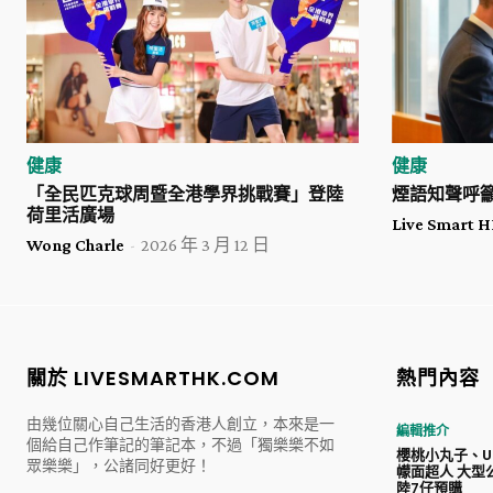
健康
健康
「全民匹克球周暨全港學界挑戰賽」登陸
煙語知聲呼
荷里活廣場
Live Smart
Wong Charle
-
2026 年 3 月 12 日
關於 LIVESMARTHK.COM
熱門內容
由幾位關心自己生活的香港人創立，本來是一
編輯推介
個給自己作筆記的筆記本，不過「獨樂樂不如
櫻桃小丸子、Ul
眾樂樂」，公諸同好更好！
幪面超人 大型
陸7仔預購