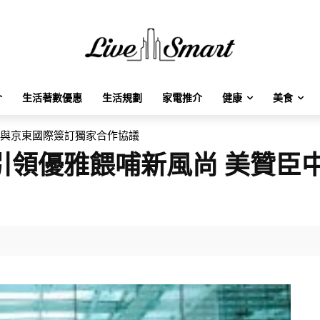
介
生活著數優惠
生活規劃
家電推介
健康
美食
國與京東國際簽訂獨家合作協議
引領優雅餵哺新風尚 美贊臣