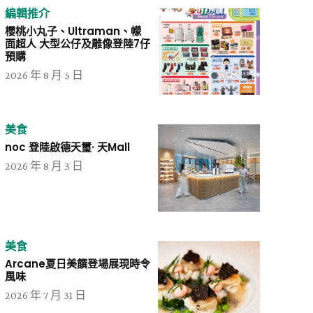
編輯推介
櫻桃小丸子、Ultraman、幪
面超人 大型公仔及雕像登陸7仔
預購
2026 年 8 月 5 日
美食
noc 登陸啟德天璽· 天Mall
2026 年 8 月 3 日
美食
Arcane夏日美饌登場展現時令
風味
2026 年 7 月 31 日