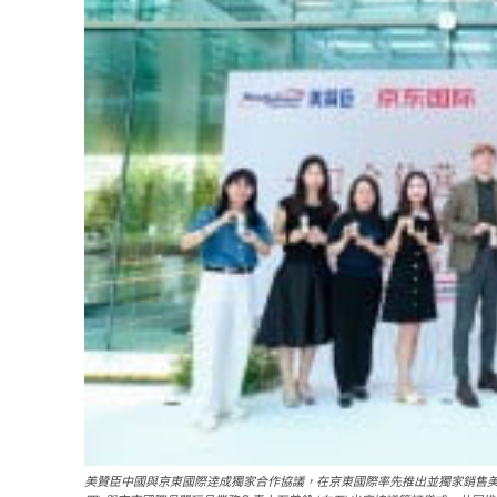
美贊臣中國與京東國際逹成獨家合作協議，在京東國際率先推出並獨家銷售美