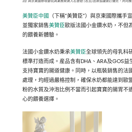
四) 與京東國際母嬰玩具業務負責人石曾銓 (右五)出席協議簽訂儀式，共
美贊臣中國
（下稱”美贊臣”）與京東國際攜手
並獨家銷售
美贊臣
歐版法國小金鑽水奶，不但
的餵養新體驗。
法國小金鑽水奶秉承
美贊臣
全球領先的母乳科
標準打造而成。産品含有DHA、ARA及GOS
支持寶寶的腸道健康。同時，以瓶裝銷售的法
處理，均經過嚴格控制，確保水奶都能達到歐
粉的水質及沖泡比例不當而引起寶寶的腸胃不
心的餵養選擇。