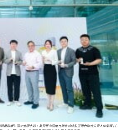
贊臣歐版法國小金鑽水奶。美贊臣中國港台銷售部總監暨港台聯合負責人李榮輝 (右