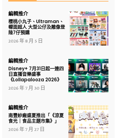
編輯推介
櫻桃小丸子、Ultraman、
幪面超人 大型公仔及雕像登
陸7仔預購
2026 年 8 月 5 日
編輯推介
Disney+ 7月31日起一連四
日直播音樂盛事
《Lollapalooza 2026》
2026 年 7 月 30 日
編輯推介
南豐紗廠盛夏推出「《涼夏
食光｜食品主題市集》」
2026 年 7 月 27 日