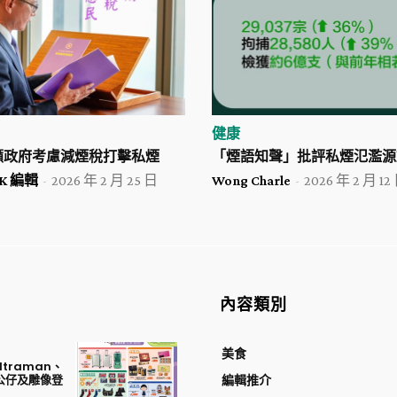
健康
籲政府考慮減煙稅打擊私煙
「煙語知聲」批評私煙氾濫源
 HK 編輯
-
2026 年 2 月 25 日
Wong Charle
-
2026 年 2 月 12
內容類別
美食
traman、
公仔及雕像登
編輯推介