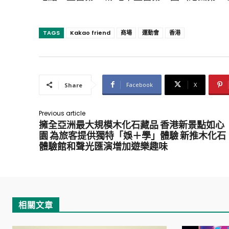
TAGS
Kakao friend
商場
運動會
香港
Facebook
X
Share
Previous article
擁全亞洲最大規模木化石藏品 香港新景點如心
園 為旅客提供獨特「娛＋學」體驗 新推木化石
體驗館和聲光匯演增加遊樂趣味
相關文章