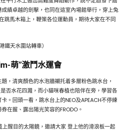
春植在平行木上做出高難度舞蹈動作，說不定啟發下屆
港成績卓越的劍擊，也同在這室內場館舉行，穿上兔
正坐在跳馬木箱上，鞭策各位運動員，期待大家在不同
，港鐵天水圍站轉車）
Swim-萌”激鬥水運會
主題，清爽顏色的水泡牆襯托着多層粉色跳水台，
動員是否水花四濺，而小貓咪春植也陪伴在旁，學習各
。回頭一看，跳水台上的NEO及APEACH不停練
券在握、露出陽光笑容的FRODO。
U戴上醒目的太陽鏡，邀請大家 登上他的滑浪板一起