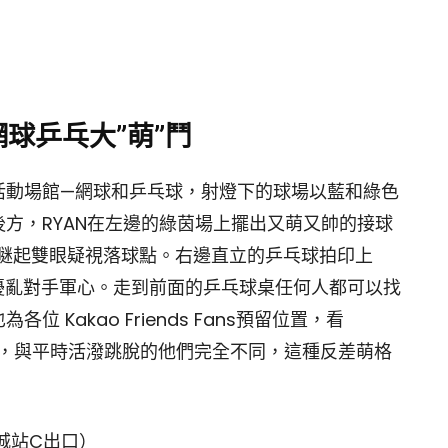
‧ 網球乒乓大”萌”鬥
活動場館—網球和乒乓球，射燈下的球場以藍和綠色
方，RYAN在左邊的綠茵場上擺出又萌又帥的接球
邊瞇起雙眼疑視落球點。右邊直立的乒乓球拍印上
全可以擾亂對手軍心。走到前面的乒乓球桌任何人都可以找
Kakao Friends Fans預留位置，看
臉認真，與平時活潑跳脫的他們完全不同，這種反差萌格
城站C出口）