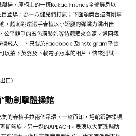
，座椅上的一班Kakao Friends全部屏息以
注目登場，為一眾健兒們打氣；下面頒獎台還有剛奪
沙池，超萌跳遠選手春植以小短腿的彈跳力跳出佳
色，公平競爭的五色環裝飾等待觀眾來合照。返回觀
」，只要於Facebook 及Instagram平台
賽事可以拍下英姿及下載電子版本的相片，快來測試一
A出口）
 ‧”萌”動劍擊體操館
充氣的春植手拉兩個吊環，一望而知，場館跟體操項
湯瑪斯盤旋。另一邊的APEACH，表演以大面珠輔助