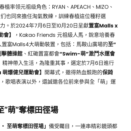
IK 春植率领元祖级角色：RYAN、APEACH、MIZO、
，等朋友们也同來擔任淘氣教練，訓練春植這位種籽選
於2024年7月6日至10月20日呈獻
置富Malls x
運動會】
，Kakao Friends 元祖級人馬，銳意培養春
富Malls4大萌動裝置，包括：馬鞍山廣場的
⁠至”
劍擊體操館
、紅磡置富都會
“Swim-萌”激鬥水運會
」精神帶入生活，為隆重其事，選定於7月6日進行
Mania 萌爆健兒運動會】
開幕式，邀得熱血競跑的
保錡
，歌唱表演以外，還誠邀各位前來參與全「萌」運
 ‧ 至”萌”奪標田徑場
nds ‧ 至萌奪標田徑場」
備受矚目，一連串精彩鏡頭都