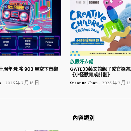
放假好去處
二十周年:叱咤 903 星空下音樂
GATE33藝文館親子感官探
《小怪獸育成計劃》
n
-
2026 年 7 月 16 日
Susanna Chan
-
2026 年 7 月 1
內容類別