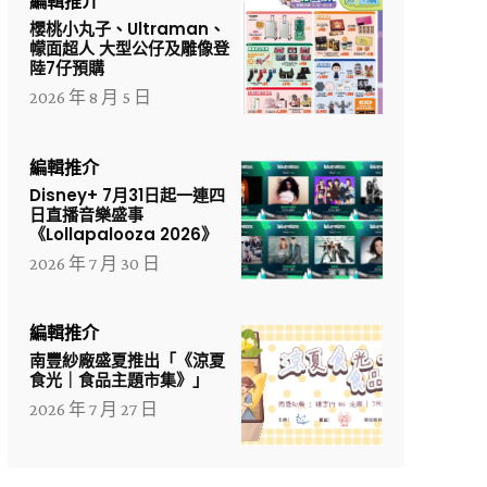
編輯推介
櫻桃小丸子、Ultraman、
幪面超人 大型公仔及雕像登
陸7仔預購
2026 年 8 月 5 日
編輯推介
Disney+ 7月31日起一連四
日直播音樂盛事
《Lollapalooza 2026》
2026 年 7 月 30 日
編輯推介
南豐紗廠盛夏推出「《涼夏
食光｜食品主題市集》」
2026 年 7 月 27 日