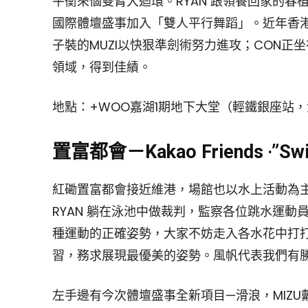
平衡來個雙臂大迴環。RYAN 跟領養回家的
國際體壇盛事加入「雙人平行舞蹈」。近年香
子裝的MUZI以快狠準劍術努力進攻；CON
領域，得到佳績。
地點：+WOO嘉湖1期地下大堂（輕鐵銀座站
置富都會－Kakao Friends ‧”
紅磡置富都會接近維港，場館也以水上活動為
RYAN 躺在泳池中做裁判，監察各位跳水運
種運動的正確姿勢，大家不妨走入各水花中打打卡
習，務求展現最優美的姿勢。風帆代表我們有勝
左手邊有今次體壇盛事全新項目—滑浪，MIZ