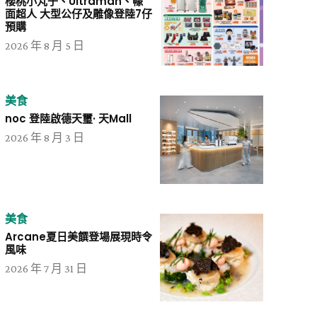
櫻桃小丸子、Ultraman、幪
面超人 大型公仔及雕像登陸7仔
預購
2026 年 8 月 5 日
美食
noc 登陸啟德天璽· 天Mall
2026 年 8 月 3 日
美食
Arcane夏日美饌登場展現時令
風味
2026 年 7 月 31 日