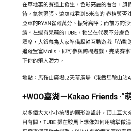
在草地裏的賽道上發生，色彩亮麗的看台，旗幟飄揚
待，氣氛緊張。遠處就看到5米高的 春植獎盃
亞軍的RYAN雀躍萬分、振臂高呼；而前方的
績。左邊有呆萌的TUBE，牠坐在代表不分膚
眾席，大銀幕為大家準備壓軸互動遊戲「萌動跨欄飛人
追蹤置富Malls，即可參與跨欄遊戲，完成
下你的飛人潛力。
地點：馬鞍山廣場L2天幕廣場（港鐵馬鞍山站
+WOO嘉湖－Kakao Friends
以多個大大小小搶眼的圓形為設計，頂上巨大
目有關，TUBE 攤在鞍馬上想像如何用鴨掌做