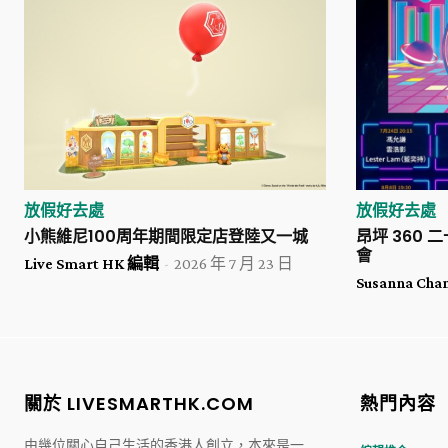
放假好去處
放假好去處
小熊維尼100周年期間限定店登陸又一城
昂坪 360 
會
Live Smart HK 編輯
-
2026 年 7 月 23 日
Susanna Cha
關於 LIVESMARTHK.COM
熱門內容
由幾位關心自己生活的香港人創立，本來是一