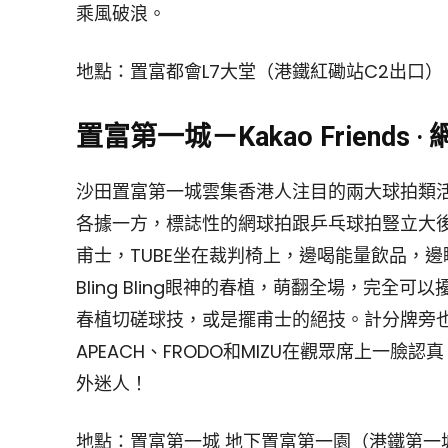
乘風破浪。
地點：置富都會L7大堂（港鐵紅磡站C2出口）
置富第一城－Kakao Friends 
沙田置富第一城雲集香港人注目的兩大球拍類
各據一方，標誌性的網球拍跟乒乓球拍豎立大後
甫士，TUBE坐在裁判椅上，邊喝能量飲品，
Bling Bling眼神的春植，萌翻全場，完
春植切磋球技，或是擺甫士的絕技。計分牌旁也為各位 
APEACH、FRODO和MIZU在觀眾席上一
外迷人！
地點：置富第一城 地下置富第一園（港鐵第一