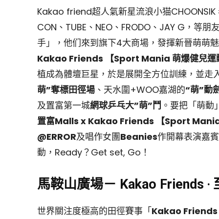
Kakao friend超人氣新星流浪小猫CHOONS
CON、TUBE、NEO、FRODO、JAY G
手」，他们來到旗下4大商場，發揮新晉萌萌魅力。
Kakao Friends 【Sport Mania 萌爆健兒
植成為體壇巨星，於是展開全方位訓練，並走入置
萌”奪標田徑場
、天水圍+WOO嘉湖的
“萌”動
及置富第一城
網球乒乓大”萌”鬥
。要把「萌動
置富Malls x Kakao Friends 【Sport 
@ERROR
及唱作女團
Beanies
作開幕表演嘉賓
動，Ready？Get set, Go！
馬鞍山廣場－ Kakao Friends
世界關注度極高的田徑賽事「
Kakao Frie