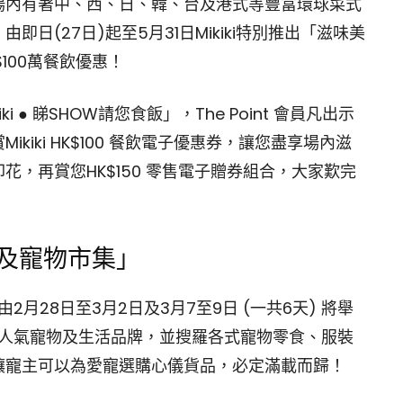
場內有著中、西、日、韓、台及港式等豐富環球菜式
日(27日)起至5月31日Mikiki特別推出「滋味美
100萬餐飲優惠！
● 睇SHOW請您食飯」，The Point 會員凡出示
iki HK$100 餐飲電子優惠券，讓您盡享場內滋
，再賞您HK$150 零售電子贈券組合，大家歎完
展及寵物市集」
2月28日至3月2日及3月7至9日 (一共6天) 將舉
多家人氣寵物及生活品牌，並搜羅各式寵物零食、服裝
讓寵主可以為愛寵選購心儀貨品，必定滿載而歸！