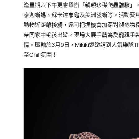
逢星期六下午更會舉辦「親親珍稀爬蟲體驗」，
泰迦蜥蜴、蘇卡達象龜及美洲鬣蜥等。活動費
動物近距離接觸，還可把握機會加深對瀕危物
帶同家中毛孩出遊，現場大展手藝為愛寵親手製
情。壓軸於3月9日，Mikiki還邀請到人氣樂隊
至Chill氛圍！