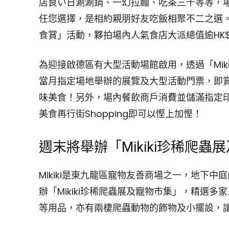
店良い日涮涮鍋、一幻拉麵、吃茶三千等等，
任您選擇，是相約親朋好友吃飯相聚不二之選。由即
食賞」活動，夥拍場內人氣食店大派總值逾HK$
為迎接啟德區有大型活動場館啟用，透過「Mikiki 
當月指定場地舉辦的展覽及大型活動門票，即賞Mik
味美食！另外，場內餐飲商戶消費並儲滿指定印花
美食再行街Shopping即可以慳上加慳！
週末將舉辦「Mikiki珍稀爬蟲
Mikiki是東九龍區寵物友善商場之一，地下中庭由
辦「Mikiki珍稀爬蟲展及寵物市集」，精選
等用品，亦有兩棲爬蟲動物的飾物及小擺設，