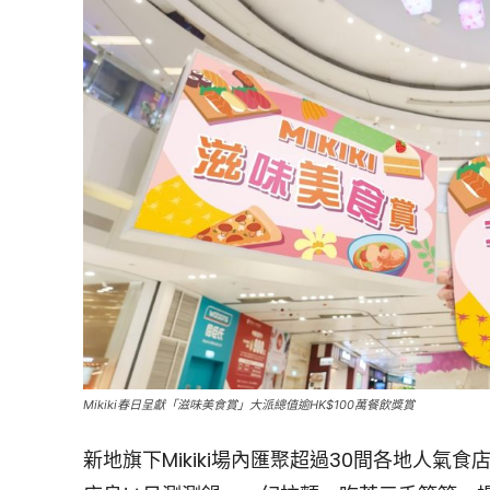
Mikiki春日呈獻「滋味美食賞」大派總值逾HK$100萬餐飲獎賞
新地旗下Mikiki場內匯聚超過30間各地人