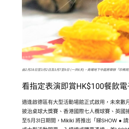
由2月28日至3月2日及3月7至9日 (一共6天)，商場地下中庭將舉辦「珍稀
看指定表演即賞HK$100餐飲
適逢啟德區有大型活動場館正式啟用，未來數
披治桌球大獎賽、香港國際七人欖球賽、英國搖滾
至5月31日期間，Mikiki 將推出「睇SHO