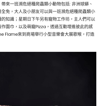
帶來一班瀕危絕種爬蟲類小動物包括: 非洲球蟒、
用全免，大人及小朋友可以與一班瀕危絕種爬蟲類小
種的知識；星期日下午另有寵物工作坊，主人們可以
作圍巾，以及萌寵Pizza，透過互動增進彼此的感
The Flame來到商場舉行小型音樂會大展歌喉，打造