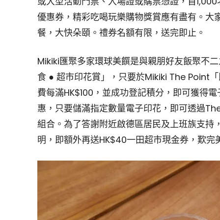
或大型活動門票、入場證或購票憑證，首1,000名參加的
優惠券，精彩吃喝玩樂購物獎賞應有盡有。大家睇
餐，大快朵頤。禮券名額有限，送完即止。
Mikiki匯聚多家環球美饌是與親朋好友飯聚不二之
食 ● 超市印花賞」，只要於Mikiki The 
費每滿HK$100，並成功登記積分，即可獲得
惠，只要儲滿指定數量電子印花，即可透過The P
組合。為了答謝附近啟德區居民及上班族支持
明，即額外再送HK$40一田超市現金券，歎