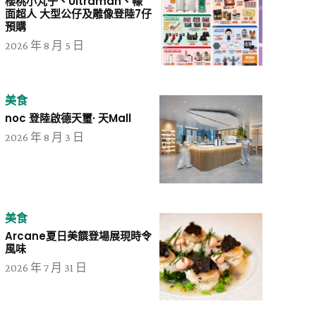
櫻桃小丸子、Ultraman、幪
面超人 大型公仔及雕像登陸7仔
預購
2026 年 8 月 5 日
美食
noc 登陸啟德天璽· 天Mall
2026 年 8 月 3 日
美食
Arcane夏日美饌登場展現時令
風味
2026 年 7 月 31 日