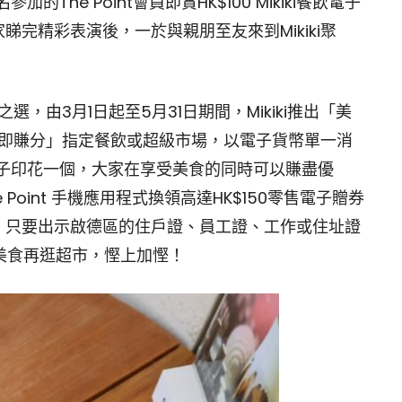
The Point會員即賞HK$100 Mikiki餐飲電子
完精彩表演後，一於與親朋至友來到Mikiki聚
選，由3月1日起至5月31日期間，Mikiki推出「美
Point「即賺分」指定餐飲或超級市場，以電子貨幣單一消
電子印花一個，大家在享受美食的同時可以賺盡優
oint 手機應用程式換領高達HK$150零售電子贈券
，只要出示啟德區的住戶證、員工證、工作或住址證
完美食再逛超市，慳上加慳！