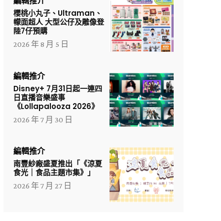
編輯推介
櫻桃小丸子、Ultraman、
幪面超人 大型公仔及雕像登
陸7仔預購
2026 年 8 月 5 日
編輯推介
Disney+ 7月31日起一連四
日直播音樂盛事
《Lollapalooza 2026》
2026 年 7 月 30 日
編輯推介
南豐紗廠盛夏推出「《涼夏
食光｜食品主題市集》」
2026 年 7 月 27 日