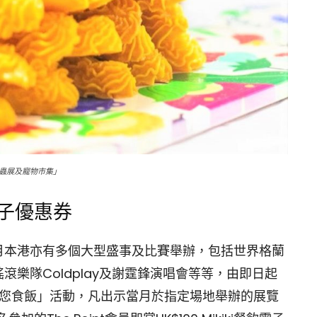
爬蟲展及寵物市集」
電子優惠券
月本港亦有多個大型盛事及比賽舉辦，包括世界格蘭
樂隊Coldplay及謝霆鋒演唱會等等，由即日起
W ● 請您食飯」活動，凡出示當月於指定場地舉辦的展覽