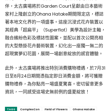
伴，太古廣場將於Garden Court呈獻由日本藝術
家村上隆創立的Ohana Hatake期間限定店，標誌
著本地文化界的一項盛事。這座沉浸式花卉裝置以
其經典「超扁平」（Superflat）美學為設計主軸，
融合繽紛色彩及標誌性圖案，並配以首次公開亮相
的大型懸掛花卉藝術裝置，幻化出一座獨一無二的
超現實夢幻花園，展開一場創意綻放的感官體驗。
此外，太古廣場將推出特別消費購物禮遇，於7月31
日至8月24日期間憑指定即日消費金額，將可獲贈
購物禮券，為你點亮一場盛夏驚喜。密切留意更多
資訊，一同感受這場史無前例的盛夏綻放！
TAGS
ComplexCon
Field of Flowers
Ohana Hatake