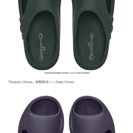
「Surippa Ohana」拖鞋款式—— Deep Forest