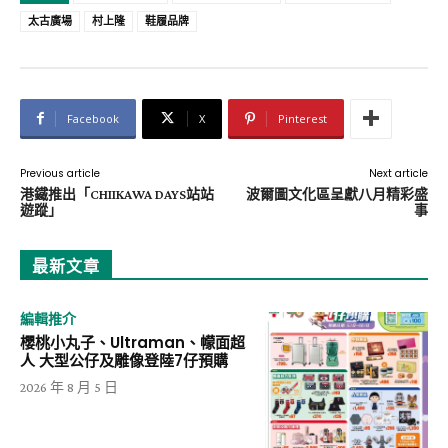
太古廣場
村上隆
鞋履品牌
Facebook
X
Pinterest
Previous article
Next article
港鐵推出「CHIIKAWA DAYS站站
波爾圖文化區呈獻八月精彩盛
遊蹤」
事
最新文章
編輯推介
櫻桃小丸子、Ultraman、幪面超
人 大型公仔及雕像登陸7仔預購
2026 年 8 月 5 日