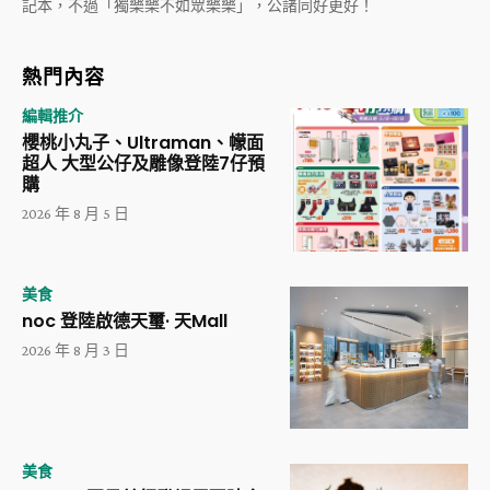
記本，不過「獨樂樂不如眾樂樂」，公諸同好更好！
熱門內容
編輯推介
櫻桃小丸子、Ultraman、幪面
超人 大型公仔及雕像登陸7仔預
購
2026 年 8 月 5 日
美食
noc 登陸啟德天璽· 天Mall
2026 年 8 月 3 日
美食