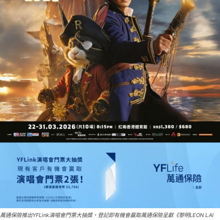
萬通保險推出YFLink演唱會門票大抽獎，登記即有機會贏取萬通保險呈獻《黎明LEON LAI