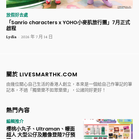
放假好去處
「Sanrio characters x YOHO小麥肌旅行團」7月正式
啟程
Lydia
-
2026 年 7 月 14 日
關於 LIVESMARTHK.COM
由幾位關心自己生活的香港人創立，本來是一個給自己作筆記的筆
記本，不過「獨樂樂不如眾樂樂」，公諸同好更好！
熱門內容
編輯推介
櫻桃小丸子、Ultraman、幪面
超人 大型公仔及雕像登陸7仔預