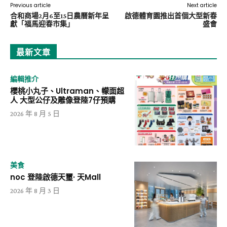
Previous article
Next article
合和商場2月6至15日農曆新年呈
啟德體育園推出首個大型新春
獻「福馬迎春市集」
盛會
最新文章
編輯推介
櫻桃小丸子、Ultraman、幪面超
人 大型公仔及雕像登陸7仔預購
2026 年 8 月 5 日
美食
noc 登陸啟德天璽· 天Mall
2026 年 8 月 3 日