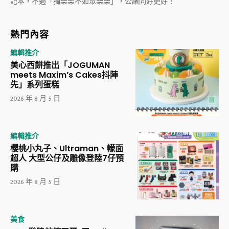
記本，不過「獨樂樂不如眾樂樂」，公諸同好更好！
熱門內容
編輯推介
美心西餅推出「JOGUMAN
meets Maxim’s Cakes抖陣
先」系列蛋糕
2026 年 8 月 5 日
編輯推介
櫻桃小丸子、Ultraman、幪面
超人 大型公仔及雕像登陸7仔預
購
2026 年 8 月 5 日
美食