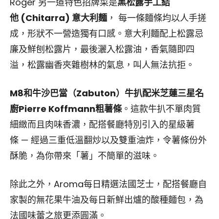
Roger 另一道特色招牌菜是
黑松露手工結
他
(Chitarra)
意大利麵
， 每一條麵條均以人手搓
成，形狀不一營造獨有口感。意大利麵配上松露忌
廉及鮮刨松露片，最後灑入松露油，香氣隨即四
溢，松露幽香夾雜樹林的氣息，叫人無法抗拒。
M8和牛沙巴當（Zabuton）牛扒配米芝蓮三星名
廚Pierre Koffmann粗薯條
。這款牛扒不單肉質
細緻而且肉味香濃，配搭餐廳特別引入的星級薯
條 — 經過三重低溫翻炒以及雙重油炸，令薯條份外
酥脆，為你帶來「薯」不簡單的滋味。
除此之外，Aroma每日精選法國芝士，配搭餐廳自
家製的無花果牛油及每日新鮮出爐的酸種麵包，為
法國味蕾之旅更添圓滿。