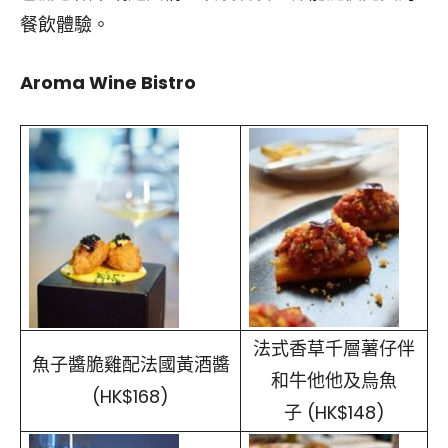
餐飲體驗。
Aroma Wine Bistro
法式香草千層薯仔伴
魚子醬脆雞配法國黃酒醬
和牛他他及烏魚
(HK$168)
子 (HK$148)