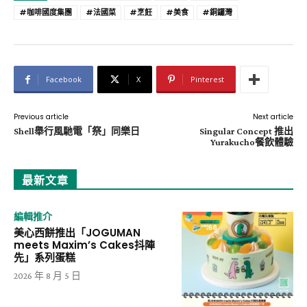
#咖啡國度集團
#法國菜
#烹飪
#美食
#銅鑼灣
Facebook
X
Pinterest
Previous article
Next article
Shell舉行風馳電「祭」同樂日
Singular Concept 推出
Yurakucho餐飲體驗
最新文章
編輯推介
美心西餅推出「JOGUMAN
meets Maxim’s Cakes抖陣
先」系列蛋糕
2026 年 8 月 5 日