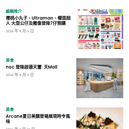
編輯推介
櫻桃小丸子、Ultraman、幪面超
人 大型公仔及雕像登陸7仔預購
2026 年 8 月 5 日
美食
noc 登陸啟德天璽· 天Mall
2026 年 8 月 3 日
美食
Arcane夏日美饌登場展現時令風
味