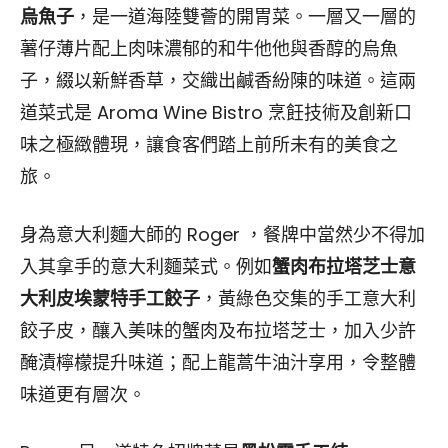
烏魚子
，是一道海陸雙薈的開胃菜。一層又一層的
薯仔薄片配上肉味濃郁的和牛他他與香醇的烏魚
子，綴以新鮮香草，交織出鹹香紛陳的味道。這兩
道菜式是 Aroma Wine Bistro 烹飪技術及創新口
味之極緻體現，讓食客們踏上前所未有的美食之
旅。
身為意大利麵大師的 Roger ，餐牌中當然少不得加
入其拿手的意大利麵菜式。例如
蟹肉布拉塔芝士意
大利皮埃蒙特手工餃子
，黃綠色交集的手工意大利
餃子皮，釀入美味的蟹肉及布拉塔芝士，加入少許
醃漬檸檬提升味道；配上龍蒿牛油汁享用，令整體
味道更有層次。