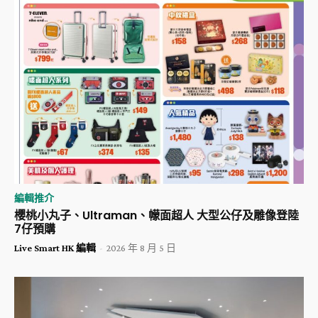
編輯推介
櫻桃小丸子、Ultraman、幪面超人 大型公仔及雕像登陸
7仔預購
Live Smart HK 編輯
-
2026 年 8 月 5 日