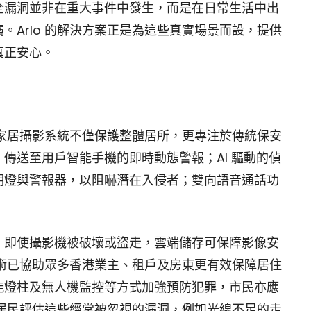
全漏洞並非在重大事件中發生，而是在日常生活中出
。Arlo 的解決方案正是為這些真實場景而設，提供
真正安心。
智能家居攝影系統不僅保護整體居所，更專注於傳統保安
傳送至用戶智能手機的即時動態警報；AI 驅動的偵
明燈與警報器，以阻嚇潛在入侵者；雙向語音通話功
；即使攝影機被破壞或盜走，雲端儲存可保障影像安
的技術已協助眾多香港業主、租戶及房東更有效保障居住
能燈柱及無人機監控等方式加強預防犯罪，市民亦應
鼓勵居民評估這些經常被忽視的漏洞，例如光線不足的走