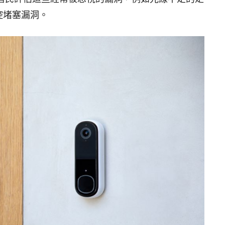
控堵塞漏洞。