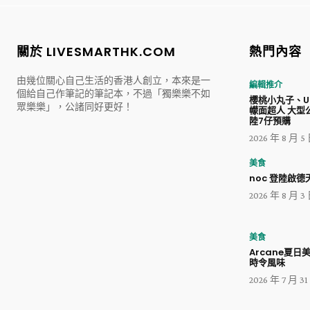
關於 LIVESMARTHK.COM
熱門內容
由幾位關心自己生活的香港人創立，本來是一
編輯推介
個給自己作筆記的筆記本，不過「獨樂樂不如
櫻桃小丸子、Ul
眾樂樂」，公諸同好更好！
幪面超人 大型
陸7仔預購
2026 年 8 月 5
美食
noc 登陸啟德天
2026 年 8 月 3
美食
Arcane夏日
時令風味
2026 年 7 月 3