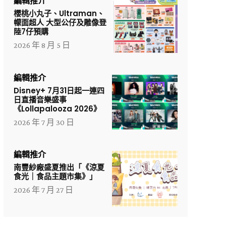
編輯推介
櫻桃小丸子、Ultraman、
幪面超人 大型公仔及雕像登
陸7仔預購
2026 年 8 月 5 日
編輯推介
Disney+ 7月31日起一連四
日直播音樂盛事
《Lollapalooza 2026》
2026 年 7 月 30 日
編輯推介
南豐紗廠盛夏推出「《涼夏
食光｜食品主題市集》」
2026 年 7 月 27 日