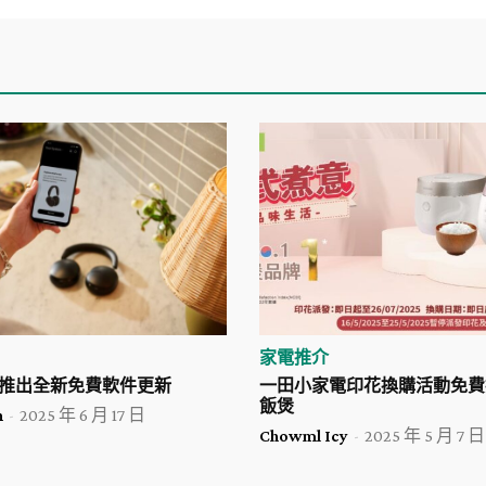
家電推介
ce 推出全新免費軟件更新
一田小家電印花換購活動免費
飯煲
n
-
2025 年 6 月 17 日
Chowml Icy
-
2025 年 5 月 7 日