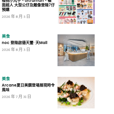
櫻桃小丸子、Ultraman、幪
面超人 大型公仔及雕像登陸7仔
預購
2026 年 8 月 5 日
美食
noc 登陸啟德天璽· 天Mall
2026 年 8 月 3 日
美食
Arcane夏日美饌登場展現時令
風味
2026 年 7 月 31 日