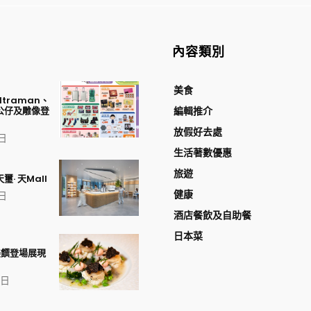
內容類別
美食
traman、
公仔及雕像登
編輯推介
放假好去處
 日
生活著數優惠
旅遊
璽· 天Mall
健康
 日
酒店餐飲及自助餐
日本菜
美饌登場展現
1 日