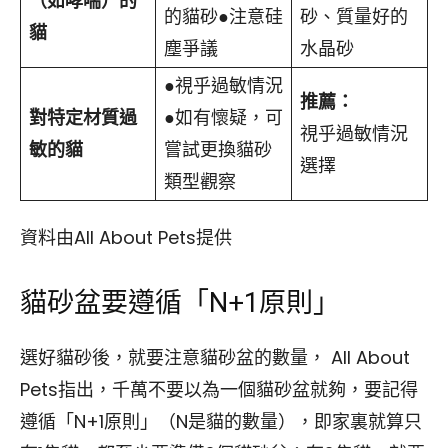
（如哮喘）的
的貓砂●注意硅
砂、質量好的
貓
塵爭議
水晶砂
●視乎過敏情況
推薦：
對特定材質過
●如有懷疑，可
視乎過敏情況
敏的貓
嘗試更換貓砂
選擇
類型觀察
資料由All About Pets提供
貓砂盆要遵循「N+1原則」
選好貓砂後，就要注意貓砂盆的數量， All About
Pets指出，千萬不要以為一個貓砂盆就夠，要記得
遵循「N+1原則」（N是貓的數量），即家裏就算只