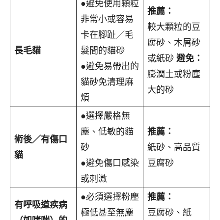
●避免使用顆粒
推薦：
非常小或容易
較大顆粒的豆
卡在腳趾／毛
腐砂、木屑砂
長毛貓
髮間的貓砂
或紙砂
避免：
●避免易帶出的
膨潤土或粉塵
貓砂免清理麻
大的砂
煩
●選擇嚴格無
塵、低敏的貓
推薦：
術後／有傷口
砂
紙砂、高品質
貓
●避免傷口感染
豆腐砂
或刺激
●必須選擇粉塵
推薦：
有呼吸道疾病
極低甚至無塵
豆腐砂、紙