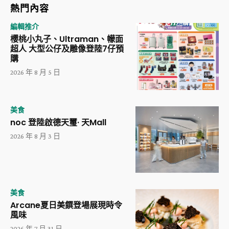
熱門內容
編輯推介
櫻桃小丸子、Ultraman、幪面
超人 大型公仔及雕像登陸7仔預
購
2026 年 8 月 5 日
美食
noc 登陸啟德天璽· 天Mall
2026 年 8 月 3 日
美食
Arcane夏日美饌登場展現時令
風味
2026 年 7 月 31 日