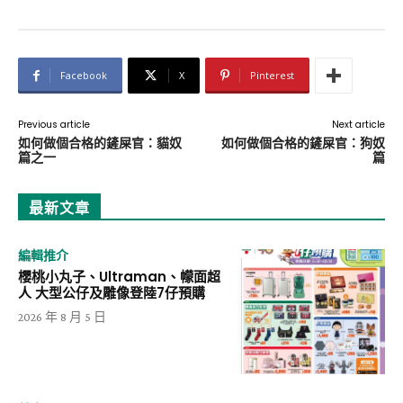
Facebook
X
Pinterest
Previous article
Next article
如何做個合格的鏟屎官：貓奴
如何做個合格的鏟屎官：狗奴
篇之一
篇
最新文章
編輯推介
櫻桃小丸子、Ultraman、幪面超
人 大型公仔及雕像登陸7仔預購
2026 年 8 月 5 日