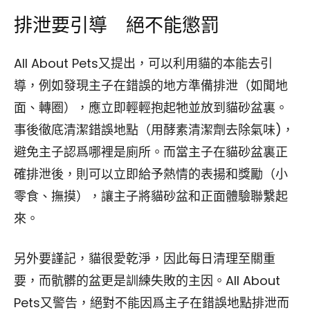
排泄要引導 絕不能懲罰
All About Pets又提出，可以利用貓的本能去引
導，例如發現主子在錯誤的地方準備排泄（如聞地
面、轉圈），應立即輕輕抱起牠並放到貓砂盆裏。
事後徹底清潔錯誤地點（用酵素清潔劑去除氣味)，
避免主子認爲哪裡是廁所。而當主子在貓砂盆裏正
確排泄後，則可以立即給予熱情的表揚和獎勵（小
零食、撫摸），讓主子將貓砂盆和正面體驗聯繫起
來。
另外要謹記，貓很愛乾淨，因此每日清理至關重
要，而骯髒的盆更是訓練失敗的主因。All About
Pets又警告，絕對不能因爲主子在錯誤地點排泄而