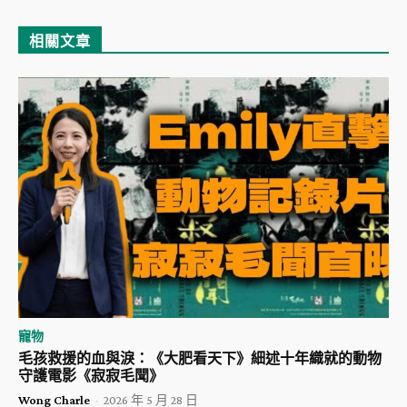
相關文章
寵物
毛孩救援的血與淚：《大肥看天下》細述十年織就的動物
守護電影《寂寂毛聞》
Wong Charle
-
2026 年 5 月 28 日