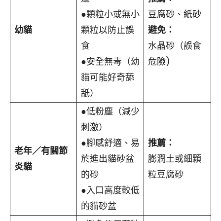
●顆粒小或無小
豆腐砂、紙砂
幼貓
顆粒以防止誤
避免：
食
水晶砂（誤食
●安全無毒（幼
危險)
貓可能好奇舔
舐）
●低粉塵（減少
刺激）
●腳感舒適、易
推薦：
老年／有關節
於進出貓砂盆
膨潤土或細顆
炎貓
的砂
粒豆腐砂
●入口高度較低
的貓砂盆