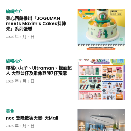
編輯推介
美心西餅推出「JOGUMAN
meets Maxim’s Cakes抖陣
先」系列蛋糕
2026 年 8 月 5 日
編輯推介
櫻桃小丸子、Ultraman、幪面超
人 大型公仔及雕像登陸7仔預購
2026 年 8 月 5 日
美食
noc 登陸啟德天璽· 天Mall
2026 年 8 月 3 日