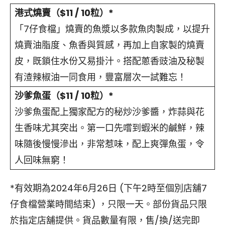
港式燒賣（$11 / 10粒）*
「7仔食檔」燒賣的魚漿以多款魚肉製成，以提升
燒賣油脂度、魚香與質感，再加上自家製的燒賣
皮，既鎖住水份又易掛汁。搭配蔥香豉油及秘製
有渣辣椒油一同食用，豐富層次一試難忘！
沙爹魚蛋
（
$11 / 10
粒）
*
沙爹魚蛋配上獨家配方的秘炒沙爹醬，炸蒜與花
生香味尤其突出。第一口先嚐到蝦米的鹹鮮，辣
味隨後慢慢滲出，非常惹味，配上爽彈魚蛋，令
人回味無窮！
*有效期為2024年6月26日 (下午2時至個別店舖7
仔食檔營業時間結束) ，只限一天。部份貨品只限
於指定店舖提供。貨品數量有限，售/換/送完即