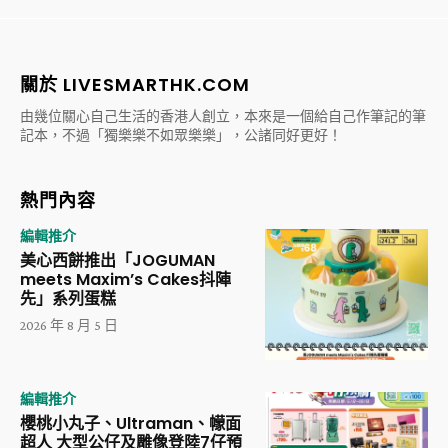
關於 LIVESMARTHK.COM
由幾位關心自己生活的香港人創立，本來是一個給自己作筆記的筆
記本，不過「獨樂樂不如眾樂樂」，公諸同好更好！
熱門內容
編輯推介
美心西餅推出「JOGUMAN
meets Maxim’s Cakes抖陣
先」系列蛋糕
2026 年 8 月 5 日
編輯推介
櫻桃小丸子、Ultraman、幪面
超人 大型公仔及雕像登陸7仔預