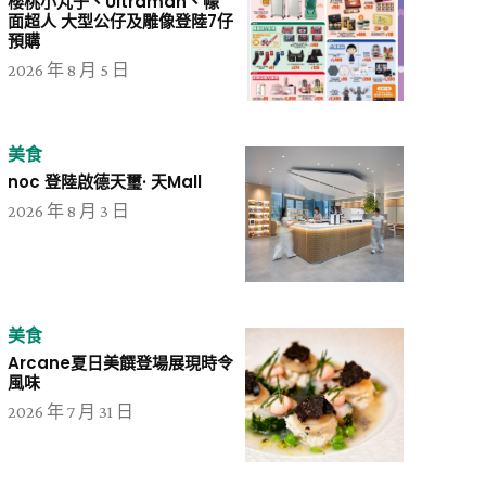
櫻桃小丸子、Ultraman、幪
面超人 大型公仔及雕像登陸7仔
預購
2026 年 8 月 5 日
美食
noc 登陸啟德天璽· 天Mall
2026 年 8 月 3 日
美食
Arcane夏日美饌登場展現時令
風味
2026 年 7 月 31 日