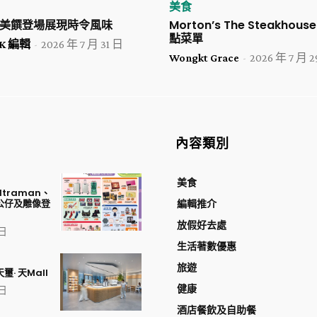
美食
夏日美饌登場展現時令風味
Morton’s The Steakho
點菜單
 HK 編輯
-
2026 年 7 月 31 日
Wongkt Grace
-
2026 年 7 月 
內容類別
美食
traman、
公仔及雕像登
編輯推介
放假好去處
 日
生活著數優惠
旅遊
璽· 天Mall
健康
 日
酒店餐飲及自助餐