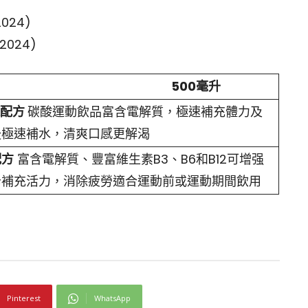
 2024)
 2024)
00
毫升
配方
碳酸運動飲品
富含電解質，極速補充體力及
後極速補水，清爽口感更解渴
配方
富含電解質、豐富維生素B3、B6和B12
可增强
卡補充活力，消除疲勞適合運動前或運動期間飲用
Pinterest
WhatsApp