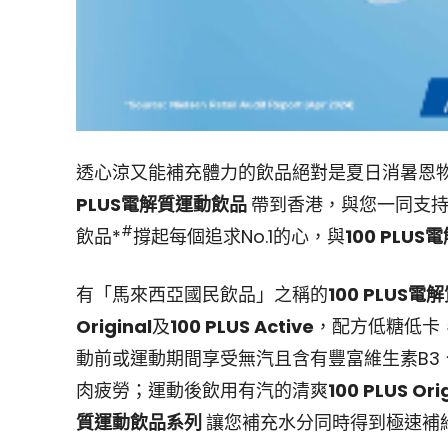
透心涼又能補充體力的飲品絕對是夏日消暑恩
PLUS
電解質運動飲品
帶到香港，與您一同支持
#
飲品*
撐起每個追求No.1的心，與
100 PLUS
電
有「馬來西亞國民飲品」之稱的
100 PLUS
Original
及
100 PLUS Active
，配方低糖低卡
動前或運動期間享受無汽且含有豐富維生素B3、B
肉疲勞；運動後飲用有汽的清爽
100 PLUS Ori
質運動飲品系列
讓您補充水分同時得到極速補