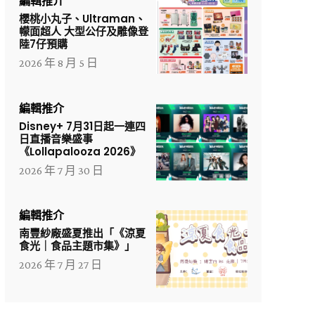
編輯推介
櫻桃小丸子、Ultraman、
幪面超人 大型公仔及雕像登
陸7仔預購
2026 年 8 月 5 日
編輯推介
Disney+ 7月31日起一連四
日直播音樂盛事
《Lollapalooza 2026》
2026 年 7 月 30 日
編輯推介
南豐紗廠盛夏推出「《涼夏
食光｜食品主題市集》」
2026 年 7 月 27 日