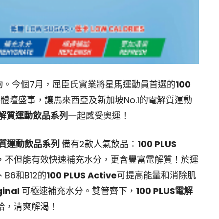
物。今個7月，屈臣氏實業將星馬運動員首選的
100
體壇盛事，讓馬來西亞及新加坡No.1的電解質運動
解質運動飲品系列
一起感受奧運！
電解質運動飲品系列
備有2款人氣飲品：
100 PLUS
，不但能有效快速補充水分，更含豐富電解質！於運
6和B12的
100 PLUS Active
可提高能量和消除肌
ginal
可極速補充水分。雙管齊下，
100 PLUS電解
給，清爽解渴！