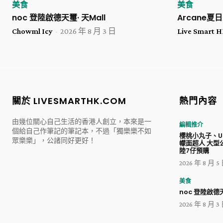
美食
美食
noc 登陸啟德天璽· 天Mall
Arcane
Chowml Icy
-
2026 年 8 月 3 日
Live Smart
關於 LIVESMARTHK.COM
熱門內容
由幾位關心自己生活的香港人創立，本來是一
編輯推介
個給自己作筆記的筆記本，不過「獨樂樂不如
櫻桃小丸子、Ul
眾樂樂」，公諸同好更好！
幪面超人 大型
陸7仔預購
2026 年 8 月 5
美食
noc 登陸啟德天
2026 年 8 月 3