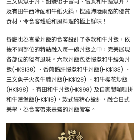
三文魚魚子丼、甜蝦帶子壽司、慢煮和牛鰻魚丼，
及有田牛西冷配和牛紙火鍋，搜羅海陸兩路的優質
食材，令食客體驗和風料理的極上鮮味！
餐廳也為喜愛丼飯的食客設計了多款和牛丼飯，依
據不同部位的特點融入每一碗丼飯之中，完美展現
各部位的獨有風味。六款丼飯包括慢煮和牛鰻魚丼
飯(HK$138) 、香煎鵝肝慢煮和牛丼飯(HK$138) 、
三文魚子火炙牛腩丼飯(HK$128) 、和牛櫻花炒飯
(HK$98) 、有田和牛丼飯(HK$98) 及自家製咖喱拼
和牛漢堡飯(HK$118)，款式經精心設計，融合日式
美學，為食客帶來豐盛的丼飯饗宴。