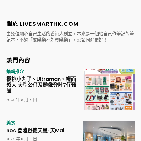
關於 LIVESMARTHK.COM
由幾位關心自己生活的香港人創立，本來是一個給自己作筆記的筆
記本，不過「獨樂樂不如眾樂樂」，公諸同好更好！
熱門內容
編輯推介
櫻桃小丸子、Ultraman、幪面
超人 大型公仔及雕像登陸7仔預
購
2026 年 8 月 5 日
美食
noc 登陸啟德天璽· 天Mall
2026 年 8 月 3 日