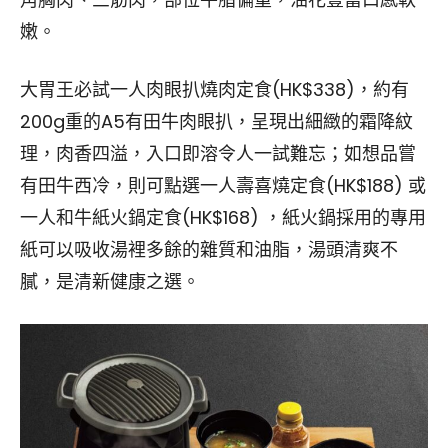
嫩。
大胃王必試一人肉眼扒燒肉定食(HK$338)，約有
200g重的A5有田牛肉眼扒，呈現出細緻的霜降紋
理，肉香四溢，入口即溶令人一試難忘；如想品嘗
有田牛西冷，則可點選一人壽喜燒定食(HK$188) 或
一人和牛紙火鍋定食(HK$168) ，紙火鍋採用的專用
紙可以吸收湯裡多餘的雜質和油脂，湯頭清爽不
膩，是清新健康之選。