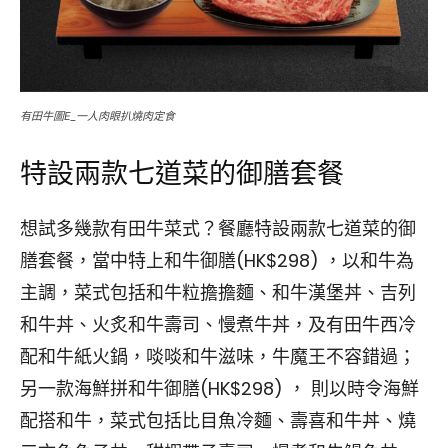
有田牛圖E_一人肉眼扒燒肉定食
特設兩款七道菜的御膳套餐
想試多幾款有田牛菜式？餐廳特設兩款七道菜的御
膳套餐，當中特上和牛御膳(HK$298) ，以和牛為
主調，菜式包括和牛粒擔擔麵、和牛漢堡丼、吉列
和牛丼、火炙和牛壽司、慢煮牛丼，及有田牛西冷
配和牛紙火鍋，啖啖和牛滋味，牛魔王不容錯過；
另一款海鮮拼和牛御膳(HK$298) ， 則以時令海鮮
配搭和牛，菜式包括比目魚冷麵、壽喜和牛丼、燒