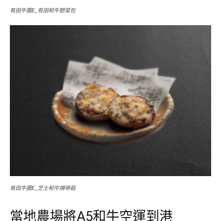
有田牛圖E_有田和牛野菜包
有田牛圖E_芝士和牛燒啡菇
當地農場將A5和牛空運到港