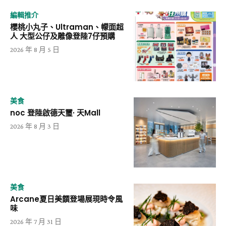
編輯推介
櫻桃小丸子、Ultraman、幪面超
人 大型公仔及雕像登陸7仔預購
2026 年 8 月 5 日
美食
noc 登陸啟德天璽· 天Mall
2026 年 8 月 3 日
美食
Arcane夏日美饌登場展現時令風
味
2026 年 7 月 31 日