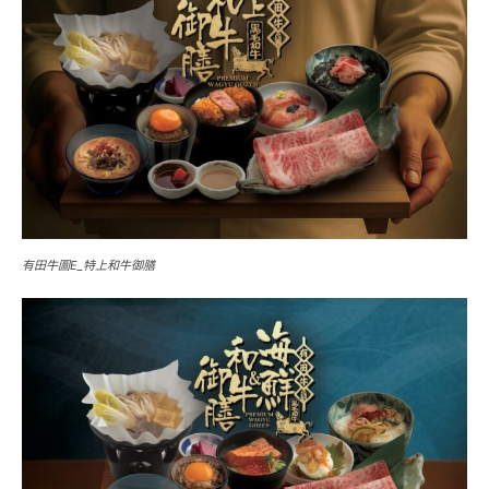
有田牛圖E_特上和牛御膳