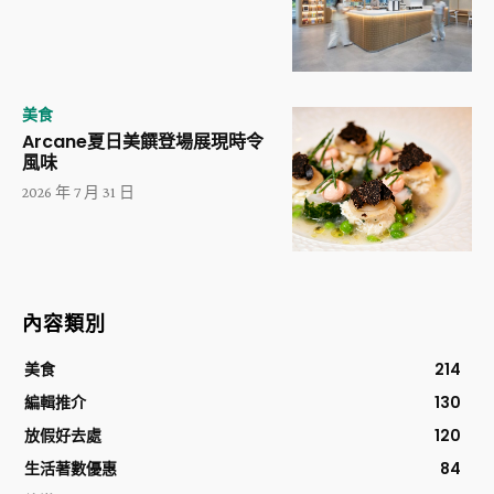
美食
Arcane夏日美饌登場展現時令
風味
2026 年 7 月 31 日
內容類別
美食
214
編輯推介
130
放假好去處
120
生活著數優惠
84