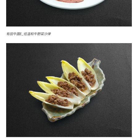
有田牛圖E_低溫和牛野菜沙律