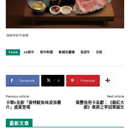
海鮮拼和牛御膳
TAGS
A5和牛
和牛料理
新城市廣場
有田牛
沙田
Facebook
X
Pinterest
Previous article
Next article
卡樂B全新「香烤魷魚味波浪薯
滙豐信用卡呈獻：《最紅大
片」盛夏登場
廚》煮將之爭冠軍誕生
最新文章