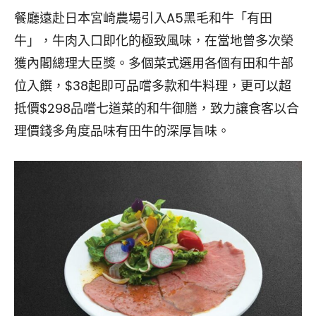
餐廳遠赴日本宮崎農場引入A5黑毛和牛「有田
牛」，牛肉入口即化的極致風味，在當地曾多次榮
獲內閣總理大臣獎。多個菜式選用各個有田和牛部
位入饌，$38起即可品嚐多款和牛料理，更可以超
抵價$298品嚐七道菜的和牛御膳，致力讓食客以合
理價錢多角度品味有田牛的深厚旨味。