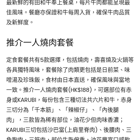
最新鮮的有田和牛奉上餐桌，每片牛肉都能呈現最
佳風味。餐廳亦保證和牛每周入貨，確保牛肉品質
及新鮮度。
推介一人燒肉套餐
定食套餐共有5款選擇，包括燒肉，壽喜燒及火鍋等
各具獨特風味，套餐除了肉類更包括是日前菜、味
噌湯及珍珠飯，食材由日本直送，確保風味與當地
一致。推介一人燒肉套餐(HK$188)，可選部位有赤
身或KARUBI，每份包含三種切法共六片和牛，赤身
三切分為「千本筋」、「辣椒仔」、「內後腿
肉」，三款皆為稀有部位，油花少但肉味香濃；
KARUBI三切包括沙巴當(上肩里脊肉)、後腰肉、三
角胸肉、三筋肉，部位牛脂偏重，油花豐富口感軟