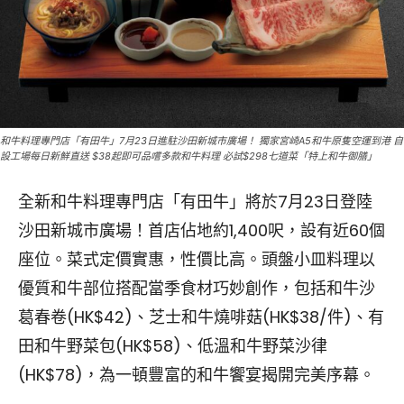
和牛料理專門店「有田牛」7月23日進駐沙田新城市廣場！ 獨家宮崎A5和牛原隻空運到港 自
設工場每日新鮮直送 $38起即可品嚐多款和牛料理 必試$298七道菜「特上和牛御膳」
全新和牛料理專門店「有田牛」將於7月23日登陸
沙田新城市廣場！首店佔地約1,400呎，設有近60個
座位。菜式定價實惠，性價比高。頭盤小皿料理以
優質和牛部位搭配當季食材巧妙創作，包括和牛沙
葛春卷(HK$42)、芝士和牛燒啡菇(HK$38/件)、有
田和牛野菜包(HK$58)、低溫和牛野菜沙律
(HK$78)，為一頓豐富的和牛饗宴揭開完美序幕。