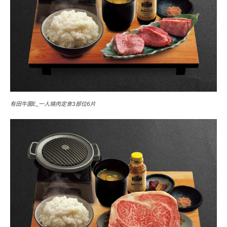
有田牛圖E_一人燒肉定食3部位6片