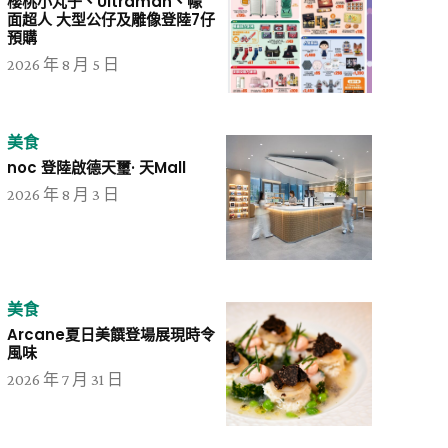
櫻桃小丸子、Ultraman、幪
面超人 大型公仔及雕像登陸7仔
預購
2026 年 8 月 5 日
美食
noc 登陸啟德天璽· 天Mall
2026 年 8 月 3 日
美食
Arcane夏日美饌登場展現時令
風味
2026 年 7 月 31 日