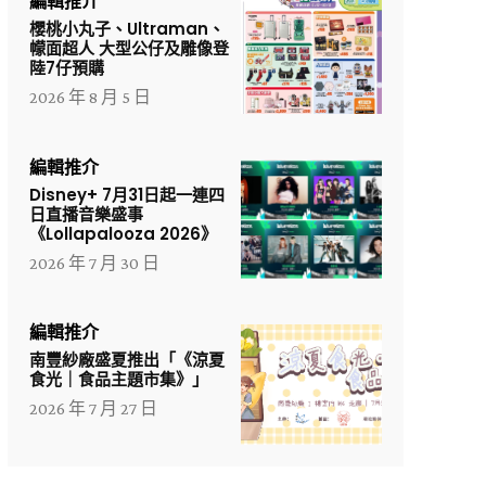
編輯推介
櫻桃小丸子、Ultraman、
幪面超人 大型公仔及雕像登
陸7仔預購
2026 年 8 月 5 日
編輯推介
Disney+ 7月31日起一連四
日直播音樂盛事
《Lollapalooza 2026》
2026 年 7 月 30 日
編輯推介
南豐紗廠盛夏推出「《涼夏
食光｜食品主題市集》」
2026 年 7 月 27 日