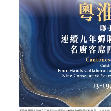
香港嘉里酒店紅糖中菜廳呈獻一週限定 連續九年蟬聯黑珍珠殊榮之名廚客席四