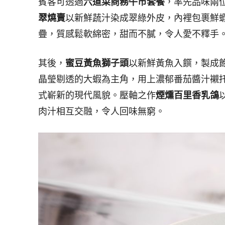
賓客可透過
六道菜商務午市套餐
，率先品味兩
翠燒賣
以新鮮蔬汁染成翠綠外皮，內裡包裹鮮
疊，質感鬆軟綿密，甜而不膩，令人愛不釋手
其後，
蜜豆黃魚獅子頭
以新鮮黃魚入饌，製成
晶瑩剔透的大蝦為主角，用上濃郁番茄醬汁襯
式嶄新的現代風貌。壓軸之作
煙燻百里香乳鴿
肉汁相互交融，令人回味無窮。