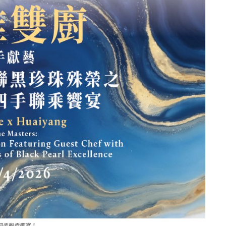
手聯乘饗宴_1