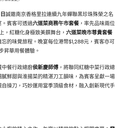
9日
誠邀南京香格里拉連續九年蟬聯黑珍珠殊榮之名
宴。賓客可透過
六道菜商務午市套餐
，率先品味兩位
晚上，紅糖化身極致美饌舞台，
六道菜晚市尊貴套餐
的味覺旅程。晚宴每位港幣$1,288元，賓客亦可
一步昇華用餐體驗。
域中餐行政總廚
侯新慶師傅
，將聯同紅糖中菜行政總
細膩鮮甜與淮揚菜的精湛刀工韻味，為賓客呈獻一場
親自操刀，巧妙運用當季頂級食材，融入創新現代手