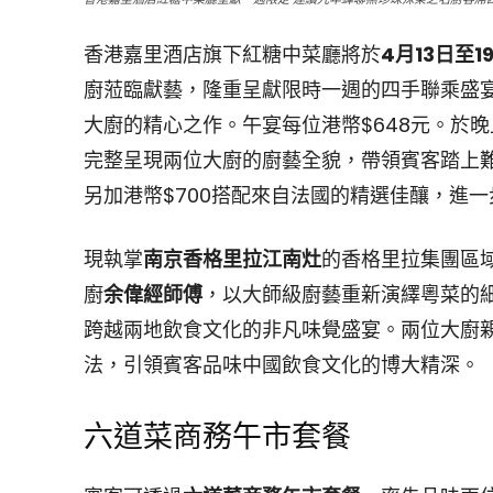
香港嘉里酒店旗下紅糖中菜廳將於
4月13日至1
廚蒞臨獻藝，隆重呈獻限時一週的四手聯乘盛
大廚的精心之作。午宴每位港幣$648元。於
完整呈現兩位大廚的廚藝全貌，帶領賓客踏上難忘
另加港幣$700搭配來自法國的精選佳釀，進
現執掌
南京香格里拉江南灶
的香格里拉集團區
廚
余偉經師傅
，以大師級廚藝重新演繹粵菜的
跨越兩地飲食文化的非凡味覺盛宴。兩位大廚
法，引領賓客品味中國飲食文化的博大精深。
六道菜商務午市套餐