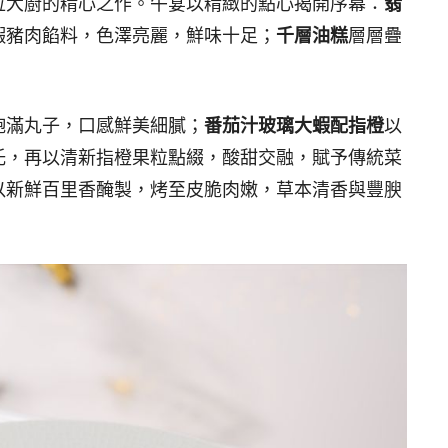
位大廚的精心之作。午宴以精緻的點心揭開序幕：
翡
蝦豬肉餡料，色澤亮麗，鮮味十足；
千層油糕
層層疊
。
飽滿丸子，口感鮮美細膩；
番茄汁玻璃大蝦配指橙
以
托，再以清新指橙果粒點綴，酸甜交融，賦予傳統菜
以新鮮百里香醃製，烤至皮脆肉嫩，草本清香與豐腴