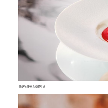
番茄汁玻璃大蝦配指橙