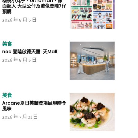
櫻桃小丸子、Ultraman、幪
面超人 大型公仔及雕像登陸7仔
預購
2026 年 8 月 5 日
美食
noc 登陸啟德天璽· 天Mall
2026 年 8 月 3 日
美食
Arcane夏日美饌登場展現時令
風味
2026 年 7 月 31 日