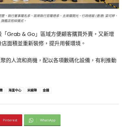
 林明豐、執行董事羅名承、首席執行官羅德承、主席羅開光、行政總裁 (香港) 梁可婷、
！」旗艦店剪綵儀式。
店佈局，設「Grab & Go」區域方便顧客購買外賣，又新增
分店面積並重新裝修，提升用餐環境。
匯聚的人流和商機，配以各項數碼化設備，有利推動
樂
海富中心
米線陣
金鐘
Pinterest
WhatsApp