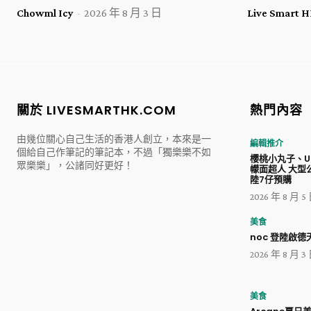
Chowml Icy
-
2026 年 8 月 3 日
Live Smart
關於 LIVESMARTHK.COM
熱門內容
由幾位關心自己生活的香港人創立，本來是一
編輯推介
個給自己作筆記的筆記本，不過「獨樂樂不如
櫻桃小丸子、Ul
眾樂樂」，公諸同好更好！
幪面超人 大型
陸7仔預購
2026 年 8 月 5
美食
noc 登陸啟德天
2026 年 8 月 3
美食