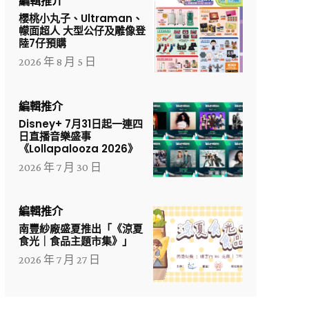
編輯推介
櫻桃小丸子、Ultraman、
幪面超人 大型公仔及雕像登
陸7仔預購
2026 年 8 月 5 日
編輯推介
Disney+ 7月31日起一連四
日直播音樂盛事
《Lollapalooza 2026》
2026 年 7 月 30 日
編輯推介
南豐紗廠盛夏推出「《涼夏
食光｜食品主題市集》」
2026 年 7 月 27 日