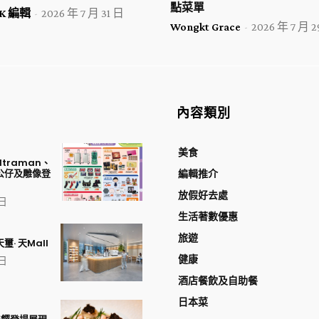
點菜單
 HK 編輯
-
2026 年 7 月 31 日
Wongkt Grace
-
2026 年 7 月 
內容類別
美食
traman、
公仔及雕像登
編輯推介
放假好去處
 日
生活著數優惠
旅遊
璽· 天Mall
健康
 日
酒店餐飲及自助餐
日本菜