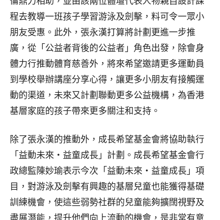
倫鼎力相助，並由該兩位體壇代表人物親自設計課
程去教導一班孩子學習游泳及劍擊，料可令一眾小
朋友受惠。此外，張永漢打算將計劃更進一步推
廣，從「公益者背後的公益者」角色出發，除會身
體力行推動體育慈善外，將來希望邀請更多運動員
到學校舉辦講座分享心得，讓更多小朋友有接觸運
動的渠道，未來又計劃聯動更多公益機構，為香港
基層家庭的孩子帶來更多關注和支持。
除了張永漢的推動外，成長希望基金會將協助執行
「益動未來‧益童成長」計劃。成長希望基金會行
政總監陳妙瑜表示今次「益動未來‧益童成長」項
目，對游泳及劍擊有興趣的基層兒童也能獲得基礎
訓練機會，使這些弱勢社群的兒童能夠擴闊視野及
盡展潛能，提升他們向上流動的機會，是非常有意