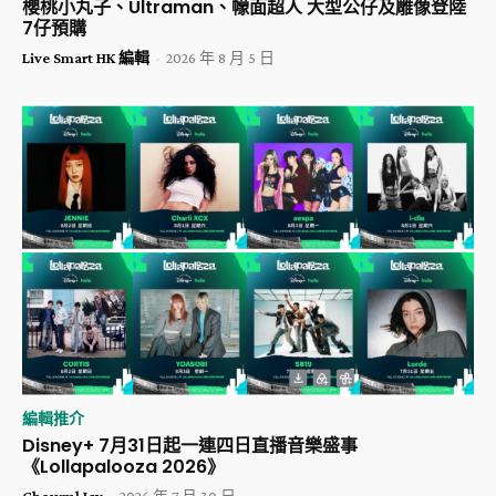
櫻桃小丸子、Ultraman、幪面超人 大型公仔及雕像登陸
7仔預購
Live Smart HK 編輯
-
2026 年 8 月 5 日
編輯推介
Disney+ 7月31日起一連四日直播音樂盛事
《Lollapalooza 2026》