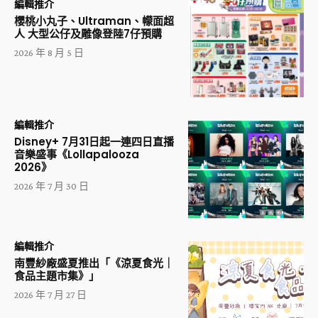
編輯推介
櫻桃小丸子、Ultraman、幪面超
人 大型公仔及雕像登陸7仔預購
2026 年 8 月 5 日
編輯推介
Disney+ 7月31日起一連四日直播
音樂盛事《Lollapalooza
2026》
2026 年 7 月 30 日
編輯推介
南豐紗廠盛夏推出「《涼夏食光｜
食品主題市集》」
2026 年 7 月 27 日