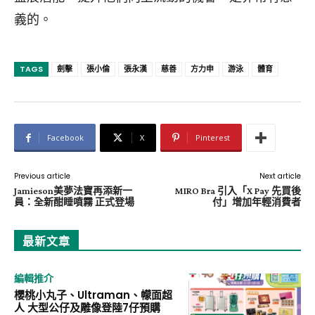
義的。
TAGS
劍擊
張小倫
張永漢
慈善
方力申
游泳
體育
Facebook
X
Pinterest
Previous article
Next article
Jamieson美夢法寶再添新一
MIRO Bra 引入「X Pay 先買後
員：全新酣睡噴霧 正式登場
付」增加年輕消費者
最新文章
編輯推介
櫻桃小丸子、Ultraman、幪面超
人 大型公仔及雕像登陸7仔預購