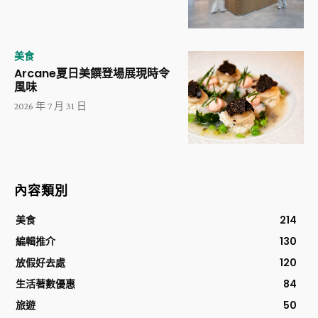
美食
Arcane夏日美饌登場展現時令
風味
2026 年 7 月 31 日
內容類別
美食
214
編輯推介
130
放假好去處
120
生活著數優惠
84
旅遊
50