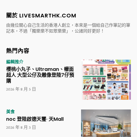
關於 LIVESMARTHK.COM
由幾位關心自己生活的香港人創立，本來是一個給自己作筆記的筆
記本，不過「獨樂樂不如眾樂樂」，公諸同好更好！
熱門內容
編輯推介
櫻桃小丸子、Ultraman、幪面
超人 大型公仔及雕像登陸7仔預
購
2026 年 8 月 5 日
美食
noc 登陸啟德天璽· 天Mall
2026 年 8 月 3 日