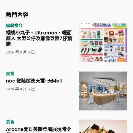
熱門內容
編輯推介
櫻桃小丸子、Ultraman、幪面
超人 大型公仔及雕像登陸7仔預
購
2026 年 8 月 5 日
美食
noc 登陸啟德天璽· 天Mall
2026 年 8 月 3 日
美食
Arcane夏日美饌登場展現時令