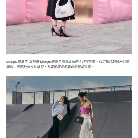
Meego肩背包_葉舒華 Meego肩背包作為本季的主打代言款，採用獨特的珠光尼龍
面料，搭配時尚方格造型，並展現雲朵般柔軟的皺褶外型。