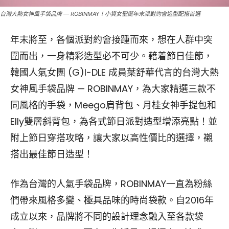
台灣大熱女神風手袋品牌 — ROBINMAY！小資女聖誕年末派對約會造型配搭首選
年末將至，各個派對約會接踵而來，想在人群中突
圍而出，一身精彩造型必不可少。藉着節日佳節，
韓國人氣女團 (G)I-DLE 成員葉舒華代言的台灣大熱
女神風手袋品牌 — ROBINMAY，為大家精選三款不
同風格的手袋，Meego肩背包、月桂女神手提包和
Elly雙層斜背包，為各式節日派對造型增添亮點！並
附上節日穿搭攻略，讓大家以高性價比的選擇，襯
搭出最佳節日造型！
作為台灣的人氣手袋品牌，ROBINMAY一直為粉絲
們帶來風格多變、極具品味的時尚袋款。自2016年
成立以來，品牌將不同的設計理念融入至各款袋