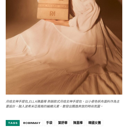
月桂女神手提包_ELLA陳嘉樺 熱銷款式月桂女神手提包，以小麥色帆布面料作為主
要設計，融入波希米亞風格的編織元素，散發出飄逸奔放的時尚氛圍。
TAGS
ROBINMAY
手袋
葉舒華
陳嘉樺
韓國女團