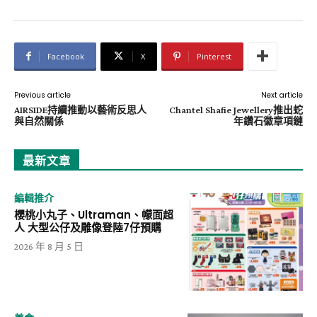
Facebook
X
Pinterest
Previous article
Next article
AIRSIDE持續推動以藝術反思人
Chantel Shafie Jewellery推出蛇
與自然關係
年鑽石徽章項鏈
最新文章
編輯推介
櫻桃小丸子、Ultraman、幪面超
人 大型公仔及雕像登陸7仔預購
2026 年 8 月 5 日