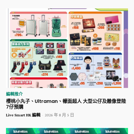
編輯推介
櫻桃小丸子、Ultraman、幪面超人 大型公仔及雕像登陸
7仔預購
Live Smart HK 編輯
-
2026 年 8 月 5 日