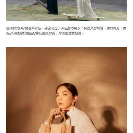
經典款式Elly雙層斜背包，完全滿足了小包控的需求！袋款外型俐落，簡約時尚，獨
特波浪紋的掀蓋搭配幾何圓弧剪裁，增添整體立體感。