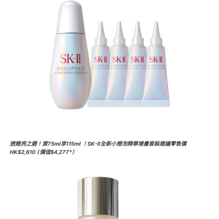
透嫩亮之選！買75ml享115ml ！SK-II全新小燈泡精華增量套裝建議零售價
HK$2,610 (價值$4,277*）