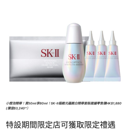
小燈泡精華！買50ml享80ml！SK-II極緻光蘊緻白精華套裝建議零售價HK$1,880
(價值$3,240*）
特設期間限定店可獲取限定禮遇