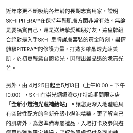
近年來更不斷吸納各年齡的長期忠實用家，證明
SK-II PITERA™在保持年輕肌膚方面非常有效。無論
是要犒賞自己，還是送給摯愛親朋好友，這皇牌組
合絕對是入手SK-II 皇牌護膚套裝的黃金時刻，盡情
體驗PITERA™的修護力量，打造多維晶透光蘊美
肌，於初夏輕鬆自體發光，閃耀出最晶透的嫩亮光
芒。
另外，由 4月25日起至5月13日（上午10:00 – 下午
10:00），SK-II在崇光銅鑼灣G/F特設期間限定店
「全新小燈泡光蘊補給站」。
讓您更深入地體驗具
有突破性配方的全新升級小燈泡精華，更了解自己
的肌膚外，為您準備專屬禮品，入場打卡及參與遊
戲更能獲取限定禮遇，了解為肌膚提供全面的轉