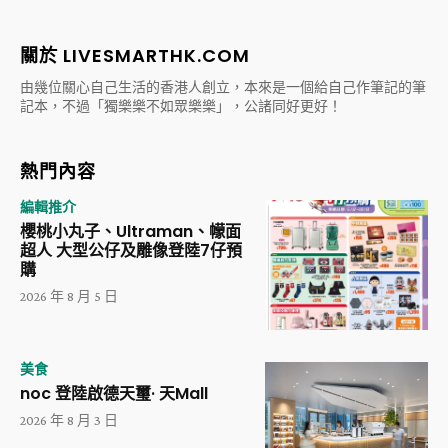
關於 LIVESMARTHK.COM
由幾位關心自己生活的香港人創立，本來是一個給自己作筆記的筆
記本，不過「獨樂樂不如眾樂樂」，公諸同好更好！
熱門內容
編輯推介
櫻桃小丸子、Ultraman、幪面
超人 大型公仔及雕像登陸7仔預
購
2026 年 8 月 5 日
美食
noc 登陸啟德天璽· 天Mall
2026 年 8 月 3 日