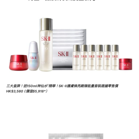
1
三大皇牌！送150ml神仙水
精華！SK-II護膚煥亮緻臻能量套裝建議零售價
HK$3,580 (價值$5,918*）