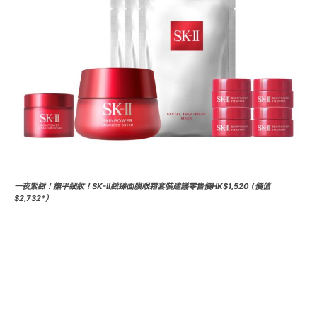
一夜緊緻！撫平細紋！SK-II緻臻面膜眼霜套裝建議零售價HK$1,520 (價值
$2,732*）