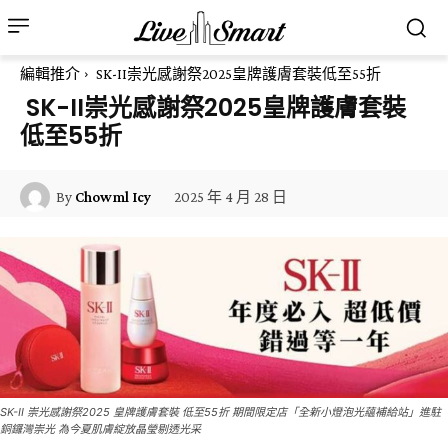
編輯推介
SK-II崇光感謝祭2025皇牌護膚套裝低至55折
SK-II崇光感謝祭2025皇牌護膚套裝
低至55折
2025 年 4 月 28 日
By
Chowml Icy
SK-II 崇光感謝祭2025 皇牌護膚套裝 低至55折 期間限定店「全新小燈泡光蘊補給站」進駐
銅鑼灣崇光 為今夏肌膚綻放晶瑩剔透光采