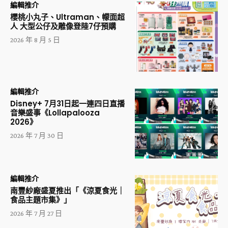
編輯推介
櫻桃小丸子、Ultraman、幪面超
人 大型公仔及雕像登陸7仔預購
2026 年 8 月 5 日
編輯推介
Disney+ 7月31日起一連四日直播
音樂盛事《Lollapalooza
2026》
2026 年 7 月 30 日
編輯推介
南豐紗廠盛夏推出「《涼夏食光｜
食品主題市集》」
2026 年 7 月 27 日