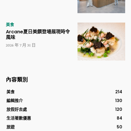
美食
Arcane夏日美饌登場展現時令
風味
2026 年 7 月 31 日
內容類別
美食
214
編輯推介
130
放假好去處
120
生活著數優惠
84
旅遊
50