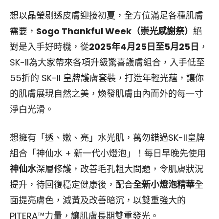
想以晶瑩剔透皮膚迎接初夏，全方位滿足各種肌膚
需要，
Sogo Thankful Week
（崇光感謝祭）
絕
對是入手好時機，從
2025
年
4
月
25
日至
5
月
25
日
，
SK-II為大家帶來各項升級驚喜護膚組合，入手低至
55折的 SK-II 皇牌護膚套裝，打造年輕光蘊，讓你
的肌膚展現自然之美，煥發肌膚由內而外的每一寸
淨白光滑。
想擁有「透、嫩、亮」水光肌，萬勿錯過SK-II皇牌
組合「神仙水 + 新一代小燈泡」！每日早晚先使用
神仙水
深層修護，改善毛孔粗大問題，令肌膚狀況
提升，待回復穩定健康後，配合
全新小燈泡精華
全
面提亮膚色，減黃及改善暗沉，以雙重強大的
PITERA™力量，讓肌膚長期雙重發光。