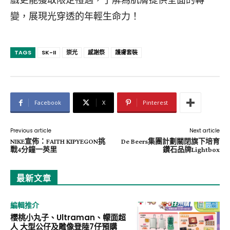
變，展現光穿透的年輕生命力！
TAGS
SK-II
崇光
感謝祭
護膚套裝
Facebook
X
Pinterest
Previous article
Next article
NIKE宣佈：FAITH KIPYEGON挑
De Beers集團計劃關閉旗下培育
戰4分鐘一英里
鑽石品牌Lightbox
最新文章
編輯推介
櫻桃小丸子、Ultraman、幪面超
人 大型公仔及雕像登陸7仔預購