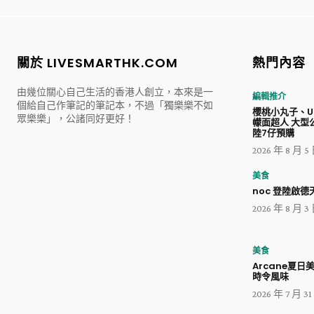
關於 LIVESMARTHK.COM
熱門內容
由幾位關心自己生活的香港人創立，本來是一
編輯推介
個給自己作筆記的筆記本，不過「獨樂樂不如
櫻桃小丸子、Ul
眾樂樂」，公諸同好更好！
幪面超人 大型
陸7仔預購
2026 年 8 月 5
美食
noc 登陸啟德天
2026 年 8 月 3
美食
Arcane夏日
時令風味
2026 年 7 月 3