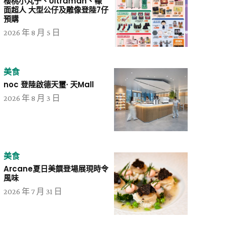
櫻桃小丸子、Ultraman、幪
面超人 大型公仔及雕像登陸7仔
預購
2026 年 8 月 5 日
美食
noc 登陸啟德天璽· 天Mall
2026 年 8 月 3 日
美食
Arcane夏日美饌登場展現時令
風味
2026 年 7 月 31 日