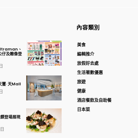
內容類別
美食
traman、
公仔及雕像登
編輯推介
放假好去處
 日
生活著數優惠
旅遊
璽· 天Mall
健康
 日
酒店餐飲及自助餐
日本菜
美饌登場展現
1 日