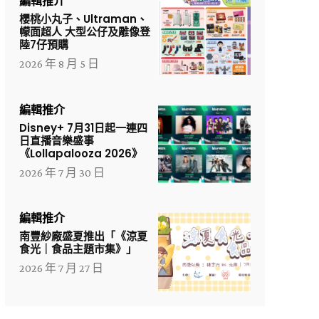
編輯推介
櫻桃小丸子、Ultraman、
幪面超人 大型公仔及雕像登
陸7仔預購
2026 年 8 月 5 日
編輯推介
Disney+ 7月31日起一連四
日直播音樂盛事
《Lollapalooza 2026》
2026 年 7 月 30 日
編輯推介
南豐紗廠盛夏推出「《涼夏
食光｜食品主題市集》」
2026 年 7 月 27 日