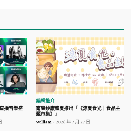
編輯推介
四日直播音樂盛
南豐紗廠盛夏推出「《涼夏食光｜食品主
題市集》」
日
William
-
2026 年 7 月 27 日