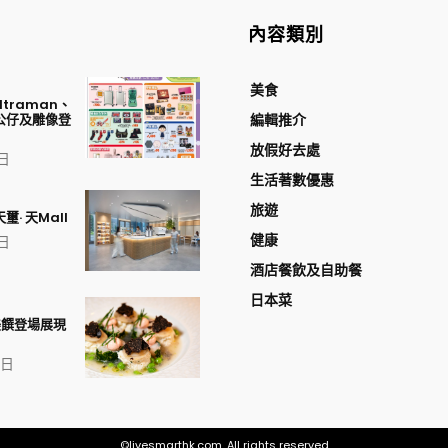
內容類別
美食
traman、
公仔及雕像登
編輯推介
放假好去處
 日
生活著數優惠
旅遊
璽· 天Mall
健康
 日
酒店餐飲及自助餐
日本菜
美饌登場展現
1 日
©livesmarthk.com. All rights reserved