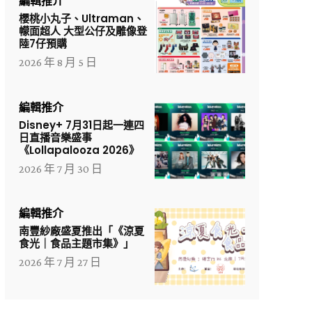
編輯推介
櫻桃小丸子、Ultraman、
幪面超人 大型公仔及雕像登
陸7仔預購
2026 年 8 月 5 日
編輯推介
Disney+ 7月31日起一連四
日直播音樂盛事
《Lollapalooza 2026》
2026 年 7 月 30 日
編輯推介
南豐紗廠盛夏推出「《涼夏
食光｜食品主題市集》」
2026 年 7 月 27 日