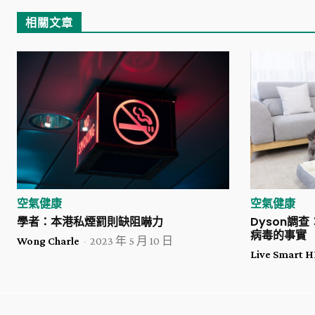
相關文章
空氣健康
空氣健康
學者：本港私煙罰則缺阻嚇力
Dyson調
病毒的事實
Wong Charle
-
2023 年 5 月 10 日
Live Smart