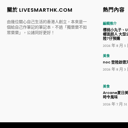
關於 LIVESMARTHK.COM
熱門內容
由幾位關心自己生活的香港人創立，本來是一
編輯推介
個給自己作筆記的筆記本，不過「獨樂樂不如
櫻桃小丸子、Ul
眾樂樂」，公諸同好更好！
幪面超人 大型
陸7仔預購
2026 年 8 月 5
美食
noc 登陸啟德天
2026 年 8 月 3
美食
Arcane夏日
時令風味
2026 年 7 月 3