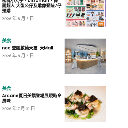
櫻桃小丸子、Ultraman、幪
面超人 大型公仔及雕像登陸7仔
預購
2026 年 8 月 5 日
美食
noc 登陸啟德天璽· 天Mall
2026 年 8 月 3 日
美食
Arcane夏日美饌登場展現時令
風味
2026 年 7 月 31 日