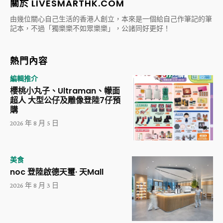
關於 LIVESMARTHK.COM
由幾位關心自己生活的香港人創立，本來是一個給自己作筆記的筆
記本，不過「獨樂樂不如眾樂樂」，公諸同好更好！
熱門內容
編輯推介
櫻桃小丸子、Ultraman、幪面
超人 大型公仔及雕像登陸7仔預
購
2026 年 8 月 5 日
美食
noc 登陸啟德天璽· 天Mall
2026 年 8 月 3 日