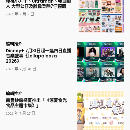
櫻桃小丸子、Ultraman、幪面超
人 大型公仔及雕像登陸7仔預購
2026 年 8 月 5 日
編輯推介
Disney+ 7月31日起一連四日直播
音樂盛事《Lollapalooza
2026》
2026 年 7 月 30 日
編輯推介
南豐紗廠盛夏推出「《涼夏食光｜
食品主題市集》」
2026 年 7 月 27 日