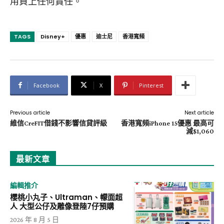
用負上任何責任。
TAGS
Disney+
優惠
迪士尼
香港寬頻
Facebook
X
Pinterest
Previous article
Next article
維信CreFIT借錢不影響信貸評級
香港寬頻iPhone 15優惠 最高可
減$1,060
最新文章
編輯推介
櫻桃小丸子、Ultraman、幪面超
人 大型公仔及雕像登陸7仔預購
2026 年 8 月 5 日