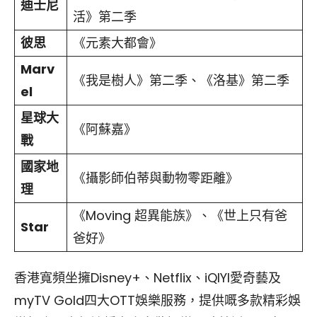
迪士尼
活》第二季
彼思
《元素大都會》
Marv
《我是樹人》第二季、《洛基》第二季
el
星球大
《阿蘇嘉》
戰
國家地
《攝影師伯蒂與動物零距離》
理
《Moving 超異能族》、《世上只有爸
Star
爸好》
香港寬頻坐擁Disney+、Netflix、iQIYI愛奇藝及
myTV Gold四大OTT娛樂服務，提供嘅多款精彩娛