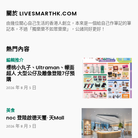
關於 LIVESMARTHK.COM
由幾位關心自己生活的香港人創立，本來是一個給自己作筆記的筆
記本，不過「獨樂樂不如眾樂樂」，公諸同好更好！
熱門內容
編輯推介
櫻桃小丸子、Ultraman、幪面
超人 大型公仔及雕像登陸7仔預
購
2026 年 8 月 5 日
美食
noc 登陸啟德天璽· 天Mall
2026 年 8 月 3 日