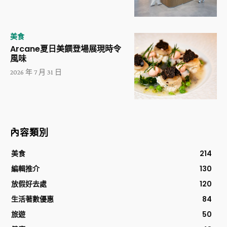
美食
Arcane夏日美饌登場展現時令
風味
2026 年 7 月 31 日
內容類別
美食
214
編輯推介
130
放假好去處
120
生活著數優惠
84
旅遊
50