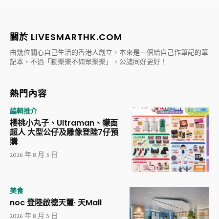
關於 LIVESMARTHK.COM
由幾位關心自己生活的香港人創立，本來是一個給自己作筆記的筆
記本，不過「獨樂樂不如眾樂樂」，公諸同好更好！
熱門內容
編輯推介
櫻桃小丸子、Ultraman、幪面
超人 大型公仔及雕像登陸7仔預
購
2026 年 8 月 5 日
美食
noc 登陸啟德天璽· 天Mall
2026 年 8 月 3 日