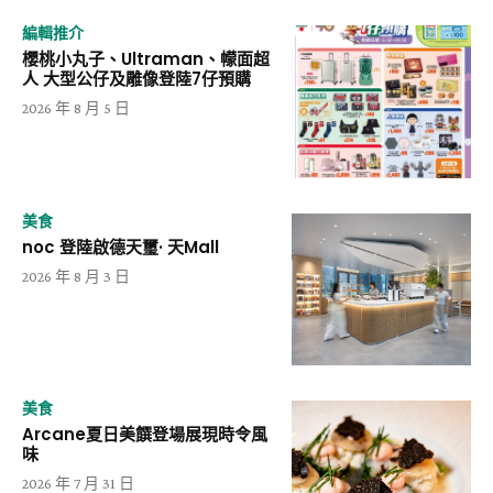
編輯推介
櫻桃小丸子、Ultraman、幪面超
人 大型公仔及雕像登陸7仔預購
2026 年 8 月 5 日
美食
noc 登陸啟德天璽· 天Mall
2026 年 8 月 3 日
美食
Arcane夏日美饌登場展現時令風
味
2026 年 7 月 31 日