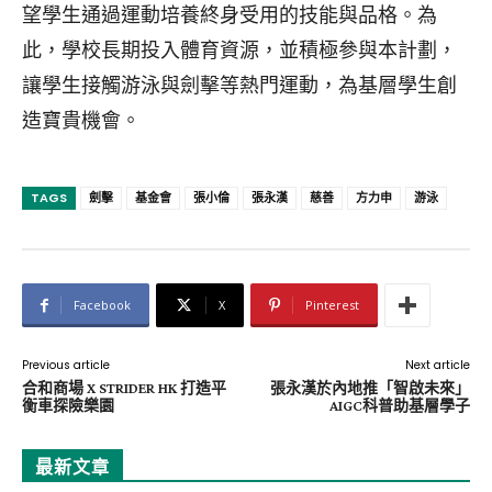
望學生通過運動培養終身受用的技能與品格。為
此，學校長期投入體育資源，並積極參與本計劃，
讓學生接觸游泳與劍擊等熱門運動，為基層學生創
造寶貴機會。
TAGS
劍擊
基金會
張小倫
張永漢
慈善
方力申
游泳
Facebook
X
Pinterest
Previous article
Next article
合和商場 X STRIDER HK 打造平
張永漢於內地推「智啟未來」
衡車探險樂園
AIGC科普助基層學子
最新文章