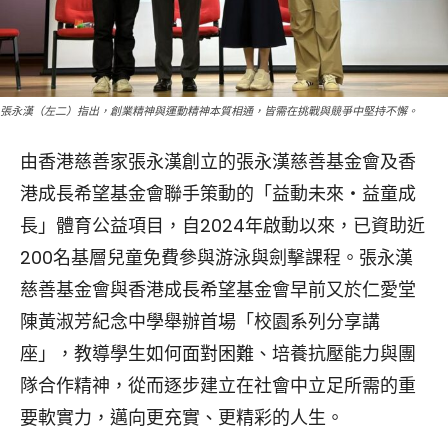
張永漢（左二）指出，創業精神與運動精神本質相通，皆需在挑戰與競爭中堅持不懈。
由香港慈善家張永漢創立的張永漢慈善基金會及香
港成長希望基金會聯手策動的「益動未來‧益童成
長」體育公益項目，自2024年啟動以來，已資助近
200名基層兒童免費參與游泳與劍擊課程。張永漢
慈善基金會與香港成長希望基金會早前又於仁愛堂
陳黃淑芳紀念中學舉辦首場「校園系列分享講
座」，教導學生如何面對困難、培養抗壓能力與團
隊合作精神，從而逐步建立在社會中立足所需的重
要軟實力，邁向更充實、更精彩的人生。