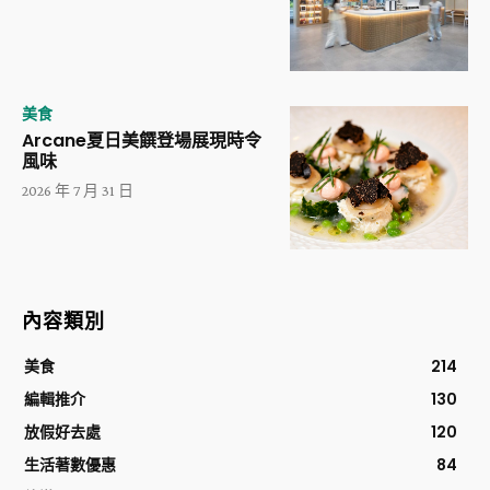
美食
Arcane夏日美饌登場展現時令
風味
2026 年 7 月 31 日
內容類別
美食
214
編輯推介
130
放假好去處
120
生活著數優惠
84