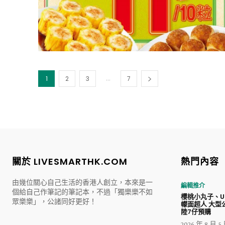
...
1
2
3
7
關於 LIVESMARTHK.COM
熱門內容
由幾位關心自己生活的香港人創立，本來是一
編輯推介
個給自己作筆記的筆記本，不過「獨樂樂不如
櫻桃小丸子、Ul
眾樂樂」，公諸同好更好！
幪面超人 大型
陸7仔預購
2026 年 8 月 5