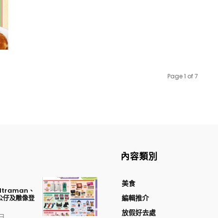
Page 1 of 7
內容類別
美食
traman、
公仔及雕像登
編輯推介
放假好去處
 日