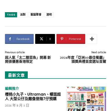
TAGS
派對
聖誕聚會
酒吧
Facebook
X
Pinterest
Previous article
Next article
超⼈氣「太⼆酸菜⿂」開幕 新
2024年度「亞洲50最佳餐廳」
開張優惠香港限定
頒獎典禮首度選址首爾
最新文章
編輯推介
櫻桃小丸子、Ultraman、幪面超
人 大型公仔及雕像登陸7仔預購
2026 年 8 月 5 日