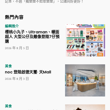
記本，不過「獨樂樂不如眾樂樂」，公諸同好更好！
熱門內容
編輯推介
櫻桃小丸子、Ultraman、幪面
超人 大型公仔及雕像登陸7仔預
購
2026 年 8 月 5 日
美食
noc 登陸啟德天璽· 天Mall
2026 年 8 月 3 日
美食