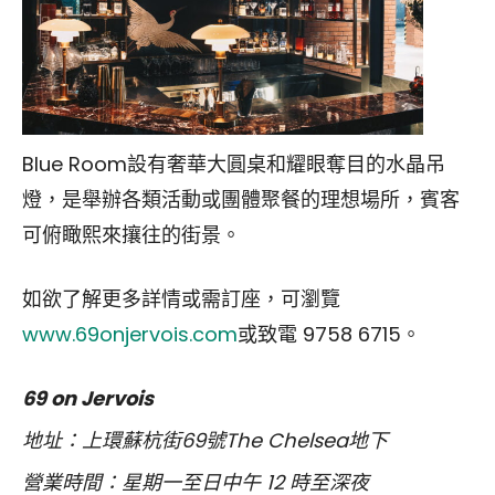
Blue Room設有奢華大圓桌和耀眼奪目的水晶吊
燈，是舉辦各類活動或團體聚餐的理想場所，賓客
可俯瞰熙來攘往的街景。
如欲了解更多詳情或需訂座，可瀏覽
www.69onjervois.com
或致電 9758 6715。
69 on Jervois
地址：上環蘇杭街
69
號
The Chelsea
地下
營業時間：星期一至日中午
12
時至深夜