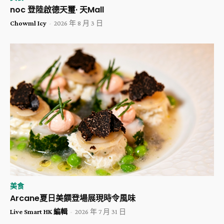
noc 登陸啟德天璽· 天Mall
Chowml Icy
-
2026 年 8 月 3 日
美食
Arcane夏日美饌登場展現時令風味
Live Smart HK 編輯
-
2026 年 7 月 31 日