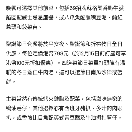
晚餐可選擇其他前菜，包括69招牌蘇格蘭香脆牛臟
餡圓配威士忌忌廉醬，或八爪魚配鷹嘴豆泥、醃紅
蔥頭和菠菜苗。
聖誕節日套餐將於平安夜、聖誕節和拆禮物日全日
供應，每位定價港幣798元（於12月15日前訂座可享
港幣100元折扣優惠）。四道菜節日菜單打頭陣有温
暖的冬日薏仁牛肉湯，還可以選節日南瓜沙律或蟹
餅。
主菜當然有傳統烤火雞胸及配菜，包括滋味無窮的
鴨油薯仔，其他選擇亦有西班牙豬扒、多汁的肉眼
扒，或香煎比目魚配英式青豆醬及牛油拇指薯仔。