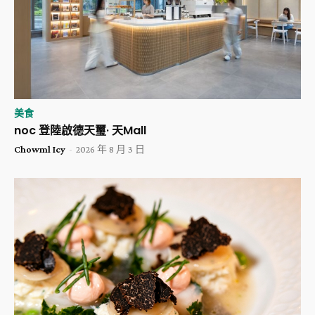
美食
noc 登陸啟德天璽· 天Mall
Chowml Icy
-
2026 年 8 月 3 日