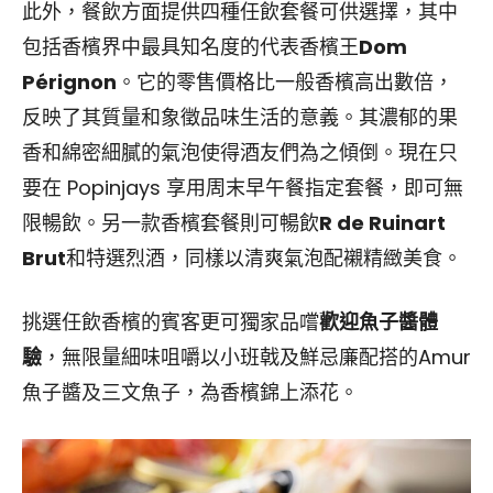
此外，餐飲方面提供四種任飲套餐可供選擇，其中
包括香檳界中最具知名度的代表香檳王
Dom
Pérignon
。它的零售價格比一般香檳高出數倍，
反映了其質量和象徵品味生活的意義。其濃郁的果
香和綿密細膩的氣泡使得酒友們為之傾倒。現在只
要在 Popinjays 享用周末早午餐指定套餐，即可無
限暢飲。另一款香檳套餐則可暢飲
R de Ruinart
Brut
和特選烈酒，同樣以清爽氣泡配襯精緻美食。
挑選任飲香檳的賓客更可獨家品嚐
歡迎魚子醬體
驗
，無限量細味咀嚼以小班戟及鮮忌廉配搭的Amur
魚子醬及三文魚子，為香檳錦上添花。