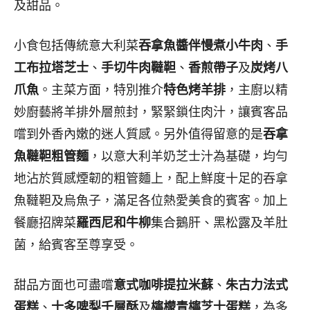
及甜品。
小食包括傳統意大利菜
吞拿魚醬伴慢煮小牛肉
、
手
工布拉塔芝士
、
手切牛肉韃靼
、
香煎帶子
及
炭烤八
爪魚
。主菜方面，特別推介
特色烤羊排
，主廚以精
妙廚藝將羊排外層煎封，緊緊鎖住肉汁，讓賓客品
嚐到外香內嫩的迷人質感。另外值得留意的是
吞拿
魚韃靼粗管麵
，以意大利羊奶芝士汁為基礎，均勻
地沾於質感煙韌的粗管麵上，配上鮮度十足的吞拿
魚韃靼及烏魚子，滿足各位熱愛美食的賓客。加上
餐廳招牌菜
羅西尼和牛柳
集合鵝肝、黑松露及羊肚
菌，給賓客至尊享受。
甜品方面也可盡嚐
意式咖啡提拉米蘇
、
朱古力法式
蛋糕
、
士多啤梨千層酥
及
檸檬青檸芝士蛋糕
，為多