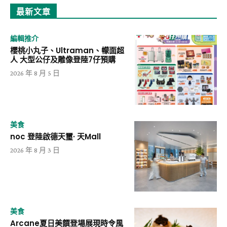
最新文章
編輯推介
櫻桃小丸子、Ultraman、幪面超
人 大型公仔及雕像登陸7仔預購
2026 年 8 月 5 日
美食
noc 登陸啟德天璽· 天Mall
2026 年 8 月 3 日
美食
Arcane夏日美饌登場展現時令風