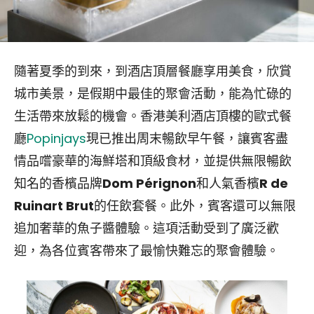
隨著夏季的到來，到酒店頂層餐廳享用美食，欣賞
城市美景，是假期中最佳的聚會活動，能為忙碌的
生活帶來放鬆的機會。香港美利酒店頂樓的歐式餐
廳
Popinjays
現已推出周末暢飲早午餐，讓賓客盡
情品嚐豪華的海鮮塔和頂級食材，並提供無限暢飲
知名的香檳品牌
Dom Pérignon
和人氣香檳
R de
Ruinart Brut
的任飲套餐。此外，賓客還可以無限
追加奢華的魚子醬體驗。這項活動受到了廣泛歡
迎，為各位賓客帶來了最愉快難忘的聚會體驗。