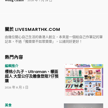
Wong Charle
-
2026 年 7 月 28 日
關於 LIVESMARTHK.COM
由幾位關心自己生活的香港人創立，本來是一個給自己作筆記的筆
記本，不過「獨樂樂不如眾樂樂」，公諸同好更好！
熱門內容
編輯推介
櫻桃小丸子、Ultraman、幪面
超人 大型公仔及雕像登陸7仔預
購
2026 年 8 月 5 日
美食