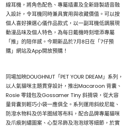
線耳機，將角色配色、專屬插畫及全新錄製語音融
入設計，令耳機同時兼具實用與收藏價值。可以按
個人喜好揀選心儀作品款式，以一副耳機低調展現
動漫品味及個人特色，為每日戴機時刻增添專屬
「推」的陪伴感。今期新品於7月8日在「7仔預
購」網站及App開放預購！
同場加映DOUGHNUT「PET YOUR DREAM」系列，
以人氣貓咪主題貫穿設計，推出Macaroon 背囊、
Rosie 零錢包及Gossamer Tiny 斜揹袋，從大容
量背囊到輕巧小袋一應俱全。系列運用斜紋尼龍、
防潑水物料及仿羊圈絨等布料，配合品牌專屬貓咪
及爪痕刺繡圖案、心型吊飾及泡泡球等細節，於實