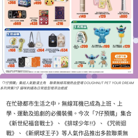
「7仔預購」集結人氣動漫主角 聯乘無線耳機熱血登場 DOUGHNUT PET YOUR DREAM
系列齊集7仔 貓咪刺繡為日常造型增添治癒感
在忙碌都市生活之中，無線耳機已成為上班、上
學、運動及追劇的必備裝備。今次「7仔預購」集合
《新世紀福音戰士》、《排球少年!!》、《咒術迴
戰》、《新網球王子》等人氣作品推出多款聯乘無