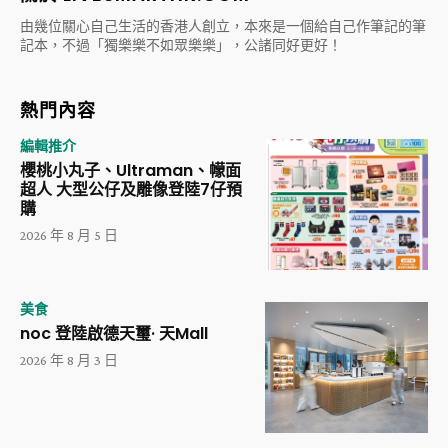
由幾位關心自己生活的香港人創立，本來是一個給自己作筆記的筆
記本，不過「獨樂樂不如眾樂樂」，公諸同好更好！
熱門內容
編輯推介
櫻桃小丸子、Ultraman、幪面
超人 大型公仔及雕像登陸7仔預
購
2026 年 8 月 5 日
美食
noc 登陸啟德天璽· 天Mall
2026 年 8 月 3 日