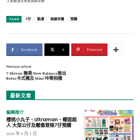
人氣動漫主角真無線耳機
TAGS
7仔
動漫
無線耳機
預購
Facebook
X
Pinterest
Previous article
7-Eleven 聯乘 New Balance推出
Retro卡式機及 Mini 咔嚓相機
最新文章
編輯推介
櫻桃小丸子、Ultraman、幪面超
人 大型公仔及雕像登陸7仔預購
2026 年 8 月 5 日